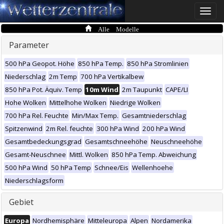
Toggle
naviga
Alle Modelle
Parameter
500 hPa Geopot. Höhe
850 hPa Temp.
850 hPa Stromlinien
Niederschlag
2m Temp
700 hPa Vertikalbew
850 hPa Pot. Äquiv. Temp
10m Wind
2m Taupunkt
CAPE/LI
Hohe Wolken
Mittelhohe Wolken
Niedrige Wolken
700 hPa Rel. Feuchte
Min/Max Temp.
Gesamtniederschlag
Spitzenwind
2m Rel. feuchte
300 hPa Wind
200 hPa Wind
Gesamtbedeckungsgrad
Gesamtschneehöhe
Neuschneehöhe
Gesamt-Neuschnee
Mittl. Wolken
850 hPa Temp. Abweichung
500 hPa Wind
50 hPa Temp
Schnee/Eis
Wellenhoehe
Niederschlagsform
Gebiet
Europa
Nordhemisphäre
Mitteleuropa
Alpen
Nordamerika