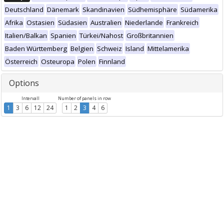
Deutschland
Dänemark
Skandinavien
Südhemisphäre
Südamerika
Afrika
Ostasien
Südasien
Australien
Niederlande
Frankreich
Italien/Balkan
Spanien
Türkei/Nahost
Großbritannien
Baden Württemberg
Belgien
Schweiz
Island
Mittelamerika
Österreich
Osteuropa
Polen
Finnland
Options
Intervall
Number of panels in row
1
3
6
12
24
1
2
3
4
6