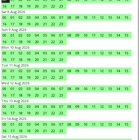
16
17
18
19
20
21
22
23
Sat 8 Aug 2026
00
01
02
03
04
05
06
07
08
09
10
11
12
13
14
15
16
17
18
19
20
21
22
23
Sun 9 Aug 2026
00
01
02
03
04
05
06
07
08
09
10
11
12
13
14
15
16
17
18
19
20
21
22
23
Mon 10 Aug 2026
00
01
02
03
04
05
06
07
08
09
10
11
12
13
14
15
16
17
18
19
20
21
22
23
Tue 11 Aug 2026
00
01
02
03
04
05
06
07
08
09
10
11
12
13
14
15
16
17
18
19
20
21
22
23
Wed 12 Aug 2026
00
01
02
03
04
05
06
07
08
09
10
11
12
13
14
15
16
17
18
19
20
21
22
23
Thu 13 Aug 2026
00
01
02
03
04
05
06
07
08
09
10
11
12
13
14
15
16
17
18
19
20
21
22
23
Fri 14 Aug 2026
00
01
02
03
04
05
06
07
08
09
10
11
12
13
14
15
16
17
18
19
20
21
22
23
Sat 15 Aug 2026