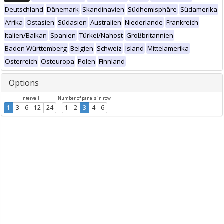
Deutschland
Dänemark
Skandinavien
Südhemisphäre
Südamerika
Afrika
Ostasien
Südasien
Australien
Niederlande
Frankreich
Italien/Balkan
Spanien
Türkei/Nahost
Großbritannien
Baden Württemberg
Belgien
Schweiz
Island
Mittelamerika
Österreich
Osteuropa
Polen
Finnland
Options
Intervall
Number of panels in row
1
3
6
12
24
1
2
3
4
6