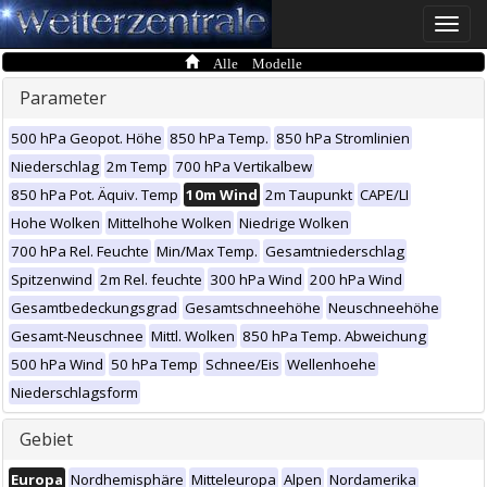
Toggle
naviga
Alle Modelle
Parameter
500 hPa Geopot. Höhe
850 hPa Temp.
850 hPa Stromlinien
Niederschlag
2m Temp
700 hPa Vertikalbew
850 hPa Pot. Äquiv. Temp
10m Wind
2m Taupunkt
CAPE/LI
Hohe Wolken
Mittelhohe Wolken
Niedrige Wolken
700 hPa Rel. Feuchte
Min/Max Temp.
Gesamtniederschlag
Spitzenwind
2m Rel. feuchte
300 hPa Wind
200 hPa Wind
Gesamtbedeckungsgrad
Gesamtschneehöhe
Neuschneehöhe
Gesamt-Neuschnee
Mittl. Wolken
850 hPa Temp. Abweichung
500 hPa Wind
50 hPa Temp
Schnee/Eis
Wellenhoehe
Niederschlagsform
Gebiet
Europa
Nordhemisphäre
Mitteleuropa
Alpen
Nordamerika