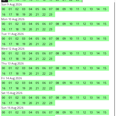
Sun 9 Aug 2026
00
01
02
03
04
05
06
07
08
09
10
11
12
13
14
15
16
17
18
19
20
21
22
23
Mon 10 Aug 2026
00
01
02
03
04
05
06
07
08
09
10
11
12
13
14
15
16
17
18
19
20
21
22
23
Tue 11 Aug 2026
00
01
02
03
04
05
06
07
08
09
10
11
12
13
14
15
16
17
18
19
20
21
22
23
Wed 12 Aug 2026
00
01
02
03
04
05
06
07
08
09
10
11
12
13
14
15
16
17
18
19
20
21
22
23
Thu 13 Aug 2026
00
01
02
03
04
05
06
07
08
09
10
11
12
13
14
15
16
17
18
19
20
21
22
23
Fri 14 Aug 2026
00
01
02
03
04
05
06
07
08
09
10
11
12
13
14
15
16
17
18
19
20
21
22
23
Sat 15 Aug 2026
00
01
02
03
04
05
06
07
08
09
10
11
12
13
14
15
16
17
18
19
20
21
22
23
Sun 16 Aug 2026
00
01
02
03
04
05
06
07
08
09
10
11
12
13
14
15