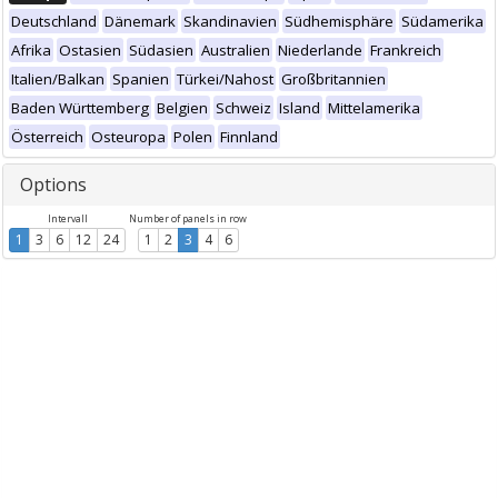
Deutschland
Dänemark
Skandinavien
Südhemisphäre
Südamerika
Afrika
Ostasien
Südasien
Australien
Niederlande
Frankreich
Italien/Balkan
Spanien
Türkei/Nahost
Großbritannien
Baden Württemberg
Belgien
Schweiz
Island
Mittelamerika
Österreich
Osteuropa
Polen
Finnland
Options
Intervall
Number of panels in row
1
3
6
12
24
1
2
3
4
6