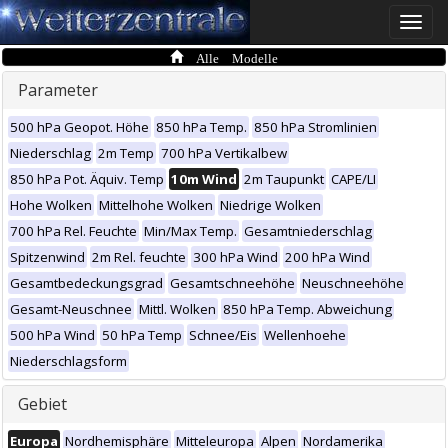
Toggle
naviga
Alle Modelle
Parameter
500 hPa Geopot. Höhe
850 hPa Temp.
850 hPa Stromlinien
Niederschlag
2m Temp
700 hPa Vertikalbew
850 hPa Pot. Äquiv. Temp
10m Wind
2m Taupunkt
CAPE/LI
Hohe Wolken
Mittelhohe Wolken
Niedrige Wolken
700 hPa Rel. Feuchte
Min/Max Temp.
Gesamtniederschlag
Spitzenwind
2m Rel. feuchte
300 hPa Wind
200 hPa Wind
Gesamtbedeckungsgrad
Gesamtschneehöhe
Neuschneehöhe
Gesamt-Neuschnee
Mittl. Wolken
850 hPa Temp. Abweichung
500 hPa Wind
50 hPa Temp
Schnee/Eis
Wellenhoehe
Niederschlagsform
Gebiet
Europa
Nordhemisphäre
Mitteleuropa
Alpen
Nordamerika