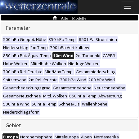
Toggle
naviga
Alle Modelle
Parameter
500 hPa Geopot. Höhe
850 hPa Temp.
850 hPa Stromlinien
Niederschlag
2m Temp
700 hPa Vertikalbew
850 hPa Pot. Äquiv. Temp
10m Wind
2m Taupunkt
CAPE/LI
Hohe Wolken
Mittelhohe Wolken
Niedrige Wolken
700 hPa Rel. Feuchte
Min/Max Temp.
Gesamtniederschlag
Spitzenwind
2m Rel. feuchte
300 hPa Wind
200 hPa Wind
Gesamtbedeckungsgrad
Gesamtschneehöhe
Neuschneehöhe
Gesamt-Neuschnee
Mittl. Wolken
850 hPa Temp. Abweichung
500 hPa Wind
50 hPa Temp
Schnee/Eis
Wellenhoehe
Niederschlagsform
Gebiet
Europa
Nordhemisphäre
Mitteleuropa
Alpen
Nordamerika