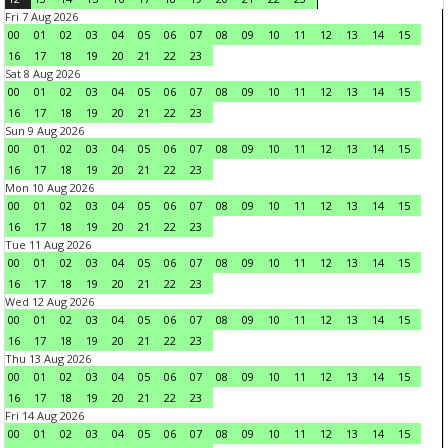
Fri 7 Aug 2026
00
01
02
03
04
05
06
07
08
09
10
11
12
13
14
15
16
17
18
19
20
21
22
23
Sat 8 Aug 2026
00
01
02
03
04
05
06
07
08
09
10
11
12
13
14
15
16
17
18
19
20
21
22
23
Sun 9 Aug 2026
00
01
02
03
04
05
06
07
08
09
10
11
12
13
14
15
16
17
18
19
20
21
22
23
Mon 10 Aug 2026
00
01
02
03
04
05
06
07
08
09
10
11
12
13
14
15
16
17
18
19
20
21
22
23
Tue 11 Aug 2026
00
01
02
03
04
05
06
07
08
09
10
11
12
13
14
15
16
17
18
19
20
21
22
23
Wed 12 Aug 2026
00
01
02
03
04
05
06
07
08
09
10
11
12
13
14
15
16
17
18
19
20
21
22
23
Thu 13 Aug 2026
00
01
02
03
04
05
06
07
08
09
10
11
12
13
14
15
16
17
18
19
20
21
22
23
Fri 14 Aug 2026
00
01
02
03
04
05
06
07
08
09
10
11
12
13
14
15