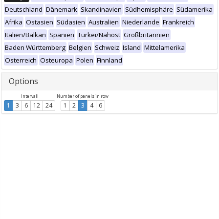
Deutschland
Dänemark
Skandinavien
Südhemisphäre
Südamerika
Afrika
Ostasien
Südasien
Australien
Niederlande
Frankreich
Italien/Balkan
Spanien
Türkei/Nahost
Großbritannien
Baden Württemberg
Belgien
Schweiz
Island
Mittelamerika
Österreich
Osteuropa
Polen
Finnland
Options
Intervall
Number of panels in row
1
3
6
12
24
1
2
3
4
6