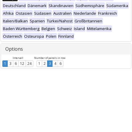
Deutschland
Dänemark
Skandinavien
Südhemisphäre
Südamerika
Afrika
Ostasien
Südasien
Australien
Niederlande
Frankreich
Italien/Balkan
Spanien
Türkei/Nahost
Großbritannien
Baden Württemberg
Belgien
Schweiz
Island
Mittelamerika
Österreich
Osteuropa
Polen
Finnland
Options
Intervall
Number of panels in row
1
3
6
12
24
1
2
3
4
6