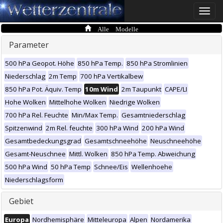
Toggle
naviga
Alle Modelle
Parameter
500 hPa Geopot. Höhe
850 hPa Temp.
850 hPa Stromlinien
Niederschlag
2m Temp
700 hPa Vertikalbew
850 hPa Pot. Äquiv. Temp
10m Wind
2m Taupunkt
CAPE/LI
Hohe Wolken
Mittelhohe Wolken
Niedrige Wolken
700 hPa Rel. Feuchte
Min/Max Temp.
Gesamtniederschlag
Spitzenwind
2m Rel. feuchte
300 hPa Wind
200 hPa Wind
Gesamtbedeckungsgrad
Gesamtschneehöhe
Neuschneehöhe
Gesamt-Neuschnee
Mittl. Wolken
850 hPa Temp. Abweichung
500 hPa Wind
50 hPa Temp
Schnee/Eis
Wellenhoehe
Niederschlagsform
Gebiet
Europa
Nordhemisphäre
Mitteleuropa
Alpen
Nordamerika