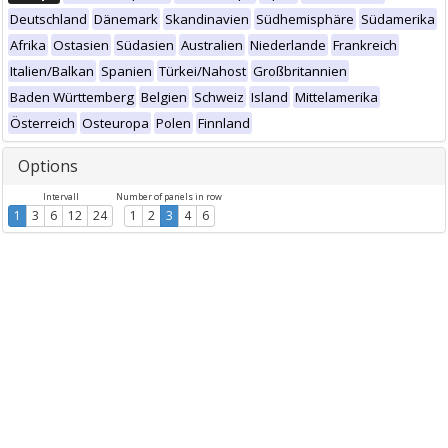
Deutschland
Dänemark
Skandinavien
Südhemisphäre
Südamerika
Afrika
Ostasien
Südasien
Australien
Niederlande
Frankreich
Italien/Balkan
Spanien
Türkei/Nahost
Großbritannien
Baden Württemberg
Belgien
Schweiz
Island
Mittelamerika
Österreich
Osteuropa
Polen
Finnland
Options
Intervall
Number of panels in row
1
3
6
12
24
1
2
3
4
6