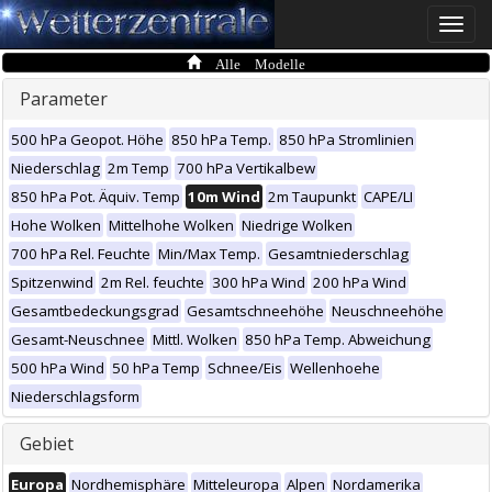
Toggle
naviga
Alle Modelle
Parameter
500 hPa Geopot. Höhe
850 hPa Temp.
850 hPa Stromlinien
Niederschlag
2m Temp
700 hPa Vertikalbew
850 hPa Pot. Äquiv. Temp
10m Wind
2m Taupunkt
CAPE/LI
Hohe Wolken
Mittelhohe Wolken
Niedrige Wolken
700 hPa Rel. Feuchte
Min/Max Temp.
Gesamtniederschlag
Spitzenwind
2m Rel. feuchte
300 hPa Wind
200 hPa Wind
Gesamtbedeckungsgrad
Gesamtschneehöhe
Neuschneehöhe
Gesamt-Neuschnee
Mittl. Wolken
850 hPa Temp. Abweichung
500 hPa Wind
50 hPa Temp
Schnee/Eis
Wellenhoehe
Niederschlagsform
Gebiet
Europa
Nordhemisphäre
Mitteleuropa
Alpen
Nordamerika