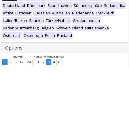
Deutschland
Dänemark
Skandinavien
Südhemisphäre
Südamerika
Afrika
Ostasien
Südasien
Australien
Niederlande
Frankreich
Italien/Balkan
Spanien
Türkei/Nahost
Großbritannien
Baden Württemberg
Belgien
Schweiz
Island
Mittelamerika
Österreich
Osteuropa
Polen
Finnland
Options
Intervall
Number of panels in row
1
3
6
12
24
1
2
3
4
6