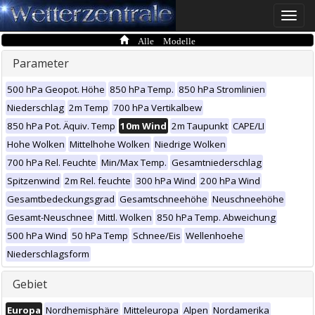
Toggle
naviga
Alle Modelle
Parameter
500 hPa Geopot. Höhe
850 hPa Temp.
850 hPa Stromlinien
Niederschlag
2m Temp
700 hPa Vertikalbew
850 hPa Pot. Äquiv. Temp
10m Wind
2m Taupunkt
CAPE/LI
Hohe Wolken
Mittelhohe Wolken
Niedrige Wolken
700 hPa Rel. Feuchte
Min/Max Temp.
Gesamtniederschlag
Spitzenwind
2m Rel. feuchte
300 hPa Wind
200 hPa Wind
Gesamtbedeckungsgrad
Gesamtschneehöhe
Neuschneehöhe
Gesamt-Neuschnee
Mittl. Wolken
850 hPa Temp. Abweichung
500 hPa Wind
50 hPa Temp
Schnee/Eis
Wellenhoehe
Niederschlagsform
Gebiet
Europa
Nordhemisphäre
Mitteleuropa
Alpen
Nordamerika