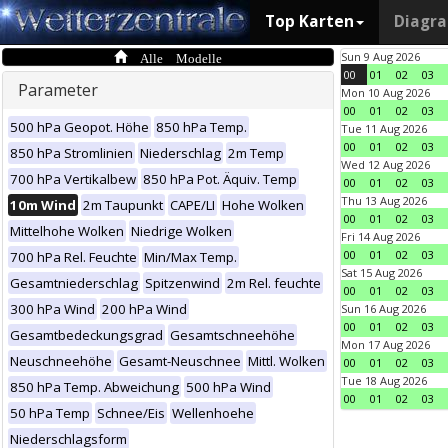
Top Karten
Diagr
Alle Modelle
Sun 9 Aug 2026
00
01
02
03
Parameter
Mon 10 Aug 2026
00
01
02
03
500 hPa Geopot. Höhe
850 hPa Temp.
Tue 11 Aug 2026
00
01
02
03
850 hPa Stromlinien
Niederschlag
2m Temp
Wed 12 Aug 2026
700 hPa Vertikalbew
850 hPa Pot. Äquiv. Temp
00
01
02
03
Thu 13 Aug 2026
10m Wind
2m Taupunkt
CAPE/LI
Hohe Wolken
00
01
02
03
Mittelhohe Wolken
Niedrige Wolken
Fri 14 Aug 2026
00
01
02
03
700 hPa Rel. Feuchte
Min/Max Temp.
Sat 15 Aug 2026
Gesamtniederschlag
Spitzenwind
2m Rel. feuchte
00
01
02
03
300 hPa Wind
200 hPa Wind
Sun 16 Aug 2026
00
01
02
03
Gesamtbedeckungsgrad
Gesamtschneehöhe
Mon 17 Aug 2026
Neuschneehöhe
Gesamt-Neuschnee
Mittl. Wolken
00
01
02
03
Tue 18 Aug 2026
850 hPa Temp. Abweichung
500 hPa Wind
00
01
02
03
50 hPa Temp
Schnee/Eis
Wellenhoehe
Niederschlagsform