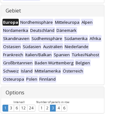
Gebiet
Europa
Nordhemisphäre
Mitteleuropa
Alpen
Nordamerika
Deutschland
Dänemark
Skandinavien
Südhemisphäre
Südamerika
Afrika
Ostasien
Südasien
Australien
Niederlande
Frankreich
Italien/Balkan
Spanien
Türkei/Nahost
Großbritannien
Baden Württemberg
Belgien
Schweiz
Island
Mittelamerika
Österreich
Osteuropa
Polen
Finnland
Options
Intervall
Number of panels in row
1
3
6
12
24
1
2
3
4
6