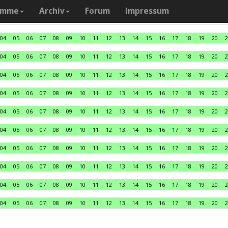
amme
Archiv
Forum
Impressum
04
05
06
07
08
09
10
11
12
13
14
15
16
17
18
19
20
2
04
05
06
07
08
09
10
11
12
13
14
15
16
17
18
19
20
2
04
05
06
07
08
09
10
11
12
13
14
15
16
17
18
19
20
2
04
05
06
07
08
09
10
11
12
13
14
15
16
17
18
19
20
2
04
05
06
07
08
09
10
11
12
13
14
15
16
17
18
19
20
2
04
05
06
07
08
09
10
11
12
13
14
15
16
17
18
19
20
2
04
05
06
07
08
09
10
11
12
13
14
15
16
17
18
19
20
2
04
05
06
07
08
09
10
11
12
13
14
15
16
17
18
19
20
2
04
05
06
07
08
09
10
11
12
13
14
15
16
17
18
19
20
2
04
05
06
07
08
09
10
11
12
13
14
15
16
17
18
19
20
2