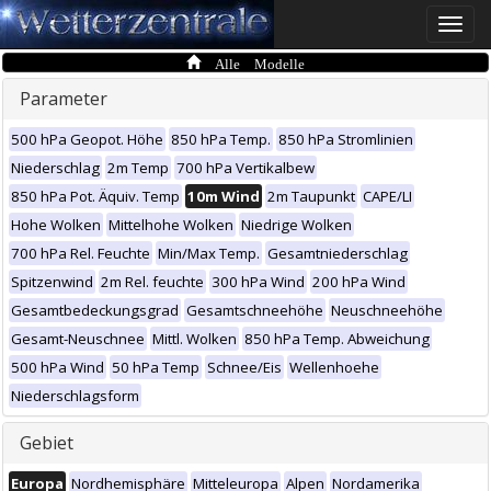
Toggle
naviga
Alle Modelle
Parameter
500 hPa Geopot. Höhe
850 hPa Temp.
850 hPa Stromlinien
Niederschlag
2m Temp
700 hPa Vertikalbew
850 hPa Pot. Äquiv. Temp
10m Wind
2m Taupunkt
CAPE/LI
Hohe Wolken
Mittelhohe Wolken
Niedrige Wolken
700 hPa Rel. Feuchte
Min/Max Temp.
Gesamtniederschlag
Spitzenwind
2m Rel. feuchte
300 hPa Wind
200 hPa Wind
Gesamtbedeckungsgrad
Gesamtschneehöhe
Neuschneehöhe
Gesamt-Neuschnee
Mittl. Wolken
850 hPa Temp. Abweichung
500 hPa Wind
50 hPa Temp
Schnee/Eis
Wellenhoehe
Niederschlagsform
Gebiet
Europa
Nordhemisphäre
Mitteleuropa
Alpen
Nordamerika