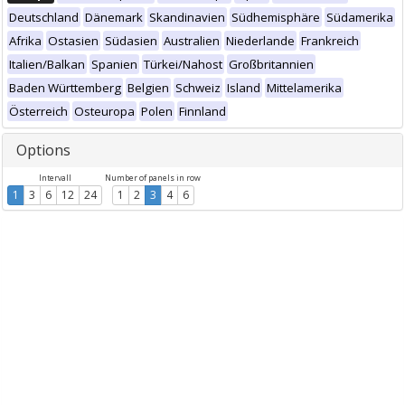
Deutschland
Dänemark
Skandinavien
Südhemisphäre
Südamerika
Afrika
Ostasien
Südasien
Australien
Niederlande
Frankreich
Italien/Balkan
Spanien
Türkei/Nahost
Großbritannien
Baden Württemberg
Belgien
Schweiz
Island
Mittelamerika
Österreich
Osteuropa
Polen
Finnland
Options
Intervall
Number of panels in row
1
3
6
12
24
1
2
3
4
6