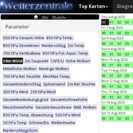
Top Karten
Diagr
Alle Modelle
Thu 6 Aug 2026
00
01
02
03
Parameter
Fri 7 Aug 2026
00
01
02
03
500 hPa Geopot. Höhe
850 hPa Temp.
Sat 8 Aug 2026
00
01
02
03
850 hPa Stromlinien
Niederschlag
2m Temp
Sun 9 Aug 2026
700 hPa Vertikalbew
850 hPa Pot. Äquiv. Temp
00
01
02
03
Mon 10 Aug 2026
10m Wind
2m Taupunkt
CAPE/LI
Hohe Wolken
00
01
02
03
Mittelhohe Wolken
Niedrige Wolken
Tue 11 Aug 2026
00
01
02
03
700 hPa Rel. Feuchte
Min/Max Temp.
Wed 12 Aug 2026
Gesamtniederschlag
Spitzenwind
2m Rel. feuchte
00
01
02
03
300 hPa Wind
200 hPa Wind
Thu 13 Aug 2026
00
01
02
03
Gesamtbedeckungsgrad
Gesamtschneehöhe
Fri 14 Aug 2026
Neuschneehöhe
Gesamt-Neuschnee
Mittl. Wolken
00
01
02
03
Sat 15 Aug 2026
850 hPa Temp. Abweichung
500 hPa Wind
00
01
02
03
50 hPa Temp
Schnee/Eis
Wellenhoehe
Niederschlagsform