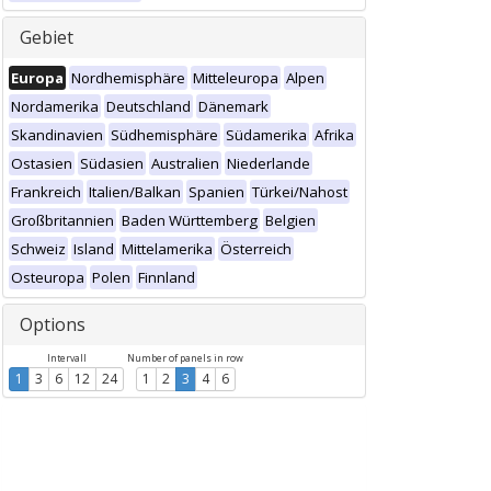
Gebiet
Europa
Nordhemisphäre
Mitteleuropa
Alpen
Nordamerika
Deutschland
Dänemark
Skandinavien
Südhemisphäre
Südamerika
Afrika
Ostasien
Südasien
Australien
Niederlande
Frankreich
Italien/Balkan
Spanien
Türkei/Nahost
Großbritannien
Baden Württemberg
Belgien
Schweiz
Island
Mittelamerika
Österreich
Osteuropa
Polen
Finnland
Options
Intervall
Number of panels in row
1
3
6
12
24
1
2
3
4
6