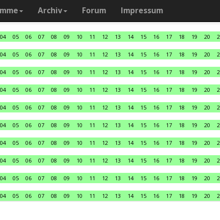
amme
Archiv
Forum
Impressum
04
05
06
07
08
09
10
11
12
13
14
15
16
17
18
19
20
2
04
05
06
07
08
09
10
11
12
13
14
15
16
17
18
19
20
2
04
05
06
07
08
09
10
11
12
13
14
15
16
17
18
19
20
2
04
05
06
07
08
09
10
11
12
13
14
15
16
17
18
19
20
2
04
05
06
07
08
09
10
11
12
13
14
15
16
17
18
19
20
2
04
05
06
07
08
09
10
11
12
13
14
15
16
17
18
19
20
2
04
05
06
07
08
09
10
11
12
13
14
15
16
17
18
19
20
2
04
05
06
07
08
09
10
11
12
13
14
15
16
17
18
19
20
2
04
05
06
07
08
09
10
11
12
13
14
15
16
17
18
19
20
2
04
05
06
07
08
09
10
11
12
13
14
15
16
17
18
19
20
2