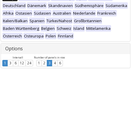
Deutschland
Dänemark
Skandinavien
Südhemisphäre
Südamerika
Afrika
Ostasien
Südasien
Australien
Niederlande
Frankreich
Italien/Balkan
Spanien
Türkei/Nahost
Großbritannien
Baden Württemberg
Belgien
Schweiz
Island
Mittelamerika
Österreich
Osteuropa
Polen
Finnland
Options
Intervall
Number of panels in row
1
3
6
12
24
1
2
3
4
6