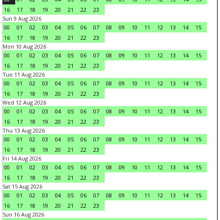
16
17
18
19
20
21
22
23
Sun 9 Aug 2026
00
01
02
03
04
05
06
07
08
09
10
11
12
13
14
15
16
17
18
19
20
21
22
23
Mon 10 Aug 2026
00
01
02
03
04
05
06
07
08
09
10
11
12
13
14
15
16
17
18
19
20
21
22
23
Tue 11 Aug 2026
00
01
02
03
04
05
06
07
08
09
10
11
12
13
14
15
16
17
18
19
20
21
22
23
Wed 12 Aug 2026
00
01
02
03
04
05
06
07
08
09
10
11
12
13
14
15
16
17
18
19
20
21
22
23
Thu 13 Aug 2026
00
01
02
03
04
05
06
07
08
09
10
11
12
13
14
15
16
17
18
19
20
21
22
23
Fri 14 Aug 2026
00
01
02
03
04
05
06
07
08
09
10
11
12
13
14
15
16
17
18
19
20
21
22
23
Sat 15 Aug 2026
00
01
02
03
04
05
06
07
08
09
10
11
12
13
14
15
16
17
18
19
20
21
22
23
Sun 16 Aug 2026