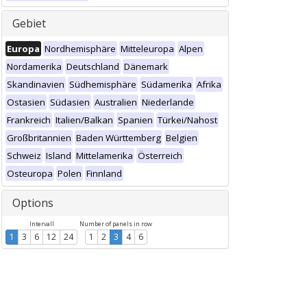
Gebiet
Europa
Nordhemisphäre
Mitteleuropa
Alpen
Nordamerika
Deutschland
Dänemark
Skandinavien
Südhemisphäre
Südamerika
Afrika
Ostasien
Südasien
Australien
Niederlande
Frankreich
Italien/Balkan
Spanien
Türkei/Nahost
Großbritannien
Baden Württemberg
Belgien
Schweiz
Island
Mittelamerika
Österreich
Osteuropa
Polen
Finnland
Options
Intervall
Number of panels in row
1
3
6
12
24
1
2
3
4
6