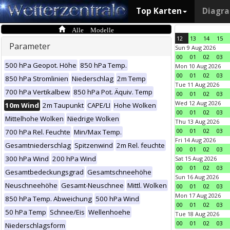
Top Karten
Diagr
Alle Modelle
12
13
14
15
Parameter
Sun 9 Aug 2026
00
01
02
03
500 hPa Geopot. Höhe
850 hPa Temp.
Mon 10 Aug 2026
00
01
02
03
850 hPa Stromlinien
Niederschlag
2m Temp
Tue 11 Aug 2026
700 hPa Vertikalbew
850 hPa Pot. Äquiv. Temp
00
01
02
03
Wed 12 Aug 2026
10m Wind
2m Taupunkt
CAPE/LI
Hohe Wolken
00
01
02
03
Mittelhohe Wolken
Niedrige Wolken
Thu 13 Aug 2026
00
01
02
03
700 hPa Rel. Feuchte
Min/Max Temp.
Fri 14 Aug 2026
Gesamtniederschlag
Spitzenwind
2m Rel. feuchte
00
01
02
03
300 hPa Wind
200 hPa Wind
Sat 15 Aug 2026
00
01
02
03
Gesamtbedeckungsgrad
Gesamtschneehöhe
Sun 16 Aug 2026
Neuschneehöhe
Gesamt-Neuschnee
Mittl. Wolken
00
01
02
03
Mon 17 Aug 2026
850 hPa Temp. Abweichung
500 hPa Wind
00
01
02
03
50 hPa Temp
Schnee/Eis
Wellenhoehe
Tue 18 Aug 2026
00
01
02
03
Niederschlagsform