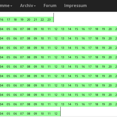
amme
Archiv
Forum
Impressum
16
17
18
19
20
21
22
23
04
05
06
07
08
09
10
11
12
13
14
15
16
17
18
19
20
2
04
05
06
07
08
09
10
11
12
13
14
15
16
17
18
19
20
2
04
05
06
07
08
09
10
11
12
13
14
15
16
17
18
19
20
2
04
05
06
07
08
09
10
11
12
13
14
15
16
17
18
19
20
2
04
05
06
07
08
09
10
11
12
13
14
15
16
17
18
19
20
2
04
05
06
07
08
09
10
11
12
13
14
15
16
17
18
19
20
2
04
05
06
07
08
09
10
11
12
13
14
15
16
17
18
19
20
2
04
05
06
07
08
09
10
11
12
13
14
15
16
17
18
19
20
2
04
05
06
07
08
09
10
11
12
13
14
15
16
17
18
19
20
2
04
05
06
07
08
09
10
11
12