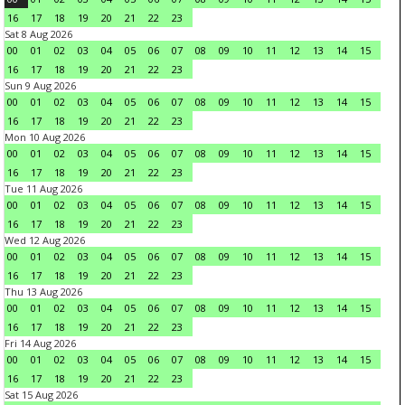
16
17
18
19
20
21
22
23
Sat 8 Aug 2026
00
01
02
03
04
05
06
07
08
09
10
11
12
13
14
15
16
17
18
19
20
21
22
23
Sun 9 Aug 2026
00
01
02
03
04
05
06
07
08
09
10
11
12
13
14
15
16
17
18
19
20
21
22
23
Mon 10 Aug 2026
00
01
02
03
04
05
06
07
08
09
10
11
12
13
14
15
16
17
18
19
20
21
22
23
Tue 11 Aug 2026
00
01
02
03
04
05
06
07
08
09
10
11
12
13
14
15
16
17
18
19
20
21
22
23
Wed 12 Aug 2026
00
01
02
03
04
05
06
07
08
09
10
11
12
13
14
15
16
17
18
19
20
21
22
23
Thu 13 Aug 2026
00
01
02
03
04
05
06
07
08
09
10
11
12
13
14
15
16
17
18
19
20
21
22
23
Fri 14 Aug 2026
00
01
02
03
04
05
06
07
08
09
10
11
12
13
14
15
16
17
18
19
20
21
22
23
Sat 15 Aug 2026