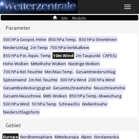
Toggle
naviga
Alle Modelle
Parameter
500 hPa Geopot. Höhe
850 hPa Temp.
850 hPa Stromlinien
Niederschlag
2m Temp
700 hPa Vertikalbew
850 hPa Pot. Äquiv. Temp
10m Wind
2m Taupunkt
CAPE/LI
Hohe Wolken
Mittelhohe Wolken
Niedrige Wolken
700 hPa Rel. Feuchte
Min/Max Temp.
Gesamtniederschlag
Spitzenwind
2m Rel. feuchte
300 hPa Wind
200 hPa Wind
Gesamtbedeckungsgrad
Gesamtschneehöhe
Neuschneehöhe
Gesamt-Neuschnee
Mittl. Wolken
850 hPa Temp. Abweichung
500 hPa Wind
50 hPa Temp
Schnee/Eis
Wellenhoehe
Niederschlagsform
Gebiet
Europa
Nordhemisphäre
Mitteleuropa
Alpen
Nordamerika