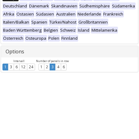
Deutschland
Dänemark
Skandinavien
Südhemisphäre
Südamerika
Afrika
Ostasien
Südasien
Australien
Niederlande
Frankreich
Italien/Balkan
Spanien
Türkei/Nahost
Großbritannien
Baden Württemberg
Belgien
Schweiz
Island
Mittelamerika
Österreich
Osteuropa
Polen
Finnland
Options
Intervall
Number of panels in row
1
3
6
12
24
1
2
3
4
6