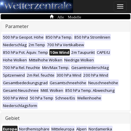
Toggle
naviga
Alle Modelle
Parameter
500 hPa Geopot. Höhe
850 hPa Temp.
850 hPa Stromlinien
Niederschlag
2m Temp
700 hPa Vertikalbew
850 hPa Pot. Äquiv. Temp
10m Wind
2m Taupunkt
CAPE/LI
Hohe Wolken
Mittelhohe Wolken
Niedrige Wolken
700 hPa Rel. Feuchte
Min/Max Temp.
Gesamtniederschlag
Spitzenwind
2m Rel. feuchte
300 hPa Wind
200 hPa Wind
Gesamtbedeckungsgrad
Gesamtschneehöhe
Neuschneehöhe
Gesamt-Neuschnee
Mittl. Wolken
850 hPa Temp. Abweichung
500 hPa Wind
50 hPa Temp
Schnee/Eis
Wellenhoehe
Niederschlagsform
Gebiet
Europa
Nordhemisphäre
Mitteleuropa
Alpen
Nordamerika