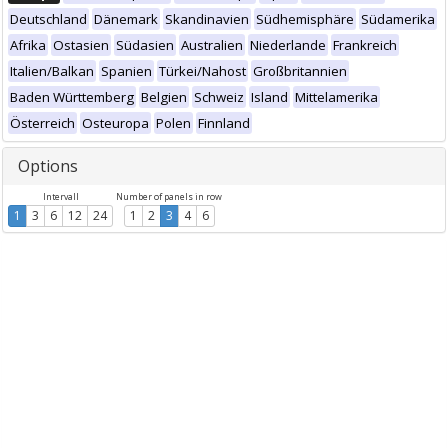
Deutschland
Dänemark
Skandinavien
Südhemisphäre
Südamerika
Afrika
Ostasien
Südasien
Australien
Niederlande
Frankreich
Italien/Balkan
Spanien
Türkei/Nahost
Großbritannien
Baden Württemberg
Belgien
Schweiz
Island
Mittelamerika
Österreich
Osteuropa
Polen
Finnland
Options
Intervall
Number of panels in row
1
3
6
12
24
1
2
3
4
6