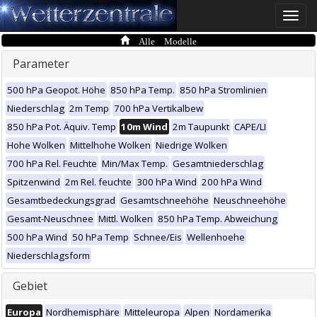
Toggle
naviga
Alle Modelle
Parameter
500 hPa Geopot. Höhe
850 hPa Temp.
850 hPa Stromlinien
Niederschlag
2m Temp
700 hPa Vertikalbew
850 hPa Pot. Äquiv. Temp
10m Wind
2m Taupunkt
CAPE/LI
Hohe Wolken
Mittelhohe Wolken
Niedrige Wolken
700 hPa Rel. Feuchte
Min/Max Temp.
Gesamtniederschlag
Spitzenwind
2m Rel. feuchte
300 hPa Wind
200 hPa Wind
Gesamtbedeckungsgrad
Gesamtschneehöhe
Neuschneehöhe
Gesamt-Neuschnee
Mittl. Wolken
850 hPa Temp. Abweichung
500 hPa Wind
50 hPa Temp
Schnee/Eis
Wellenhoehe
Niederschlagsform
Gebiet
Europa
Nordhemisphäre
Mitteleuropa
Alpen
Nordamerika