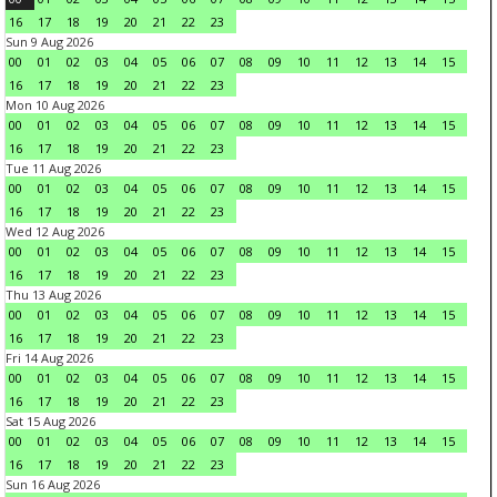
16
17
18
19
20
21
22
23
Sun 9 Aug 2026
00
01
02
03
04
05
06
07
08
09
10
11
12
13
14
15
16
17
18
19
20
21
22
23
Mon 10 Aug 2026
00
01
02
03
04
05
06
07
08
09
10
11
12
13
14
15
16
17
18
19
20
21
22
23
Tue 11 Aug 2026
00
01
02
03
04
05
06
07
08
09
10
11
12
13
14
15
16
17
18
19
20
21
22
23
Wed 12 Aug 2026
00
01
02
03
04
05
06
07
08
09
10
11
12
13
14
15
16
17
18
19
20
21
22
23
Thu 13 Aug 2026
00
01
02
03
04
05
06
07
08
09
10
11
12
13
14
15
16
17
18
19
20
21
22
23
Fri 14 Aug 2026
00
01
02
03
04
05
06
07
08
09
10
11
12
13
14
15
16
17
18
19
20
21
22
23
Sat 15 Aug 2026
00
01
02
03
04
05
06
07
08
09
10
11
12
13
14
15
16
17
18
19
20
21
22
23
Sun 16 Aug 2026