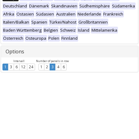
Deutschland
Dänemark
Skandinavien
Südhemisphäre
Südamerika
Afrika
Ostasien
Südasien
Australien
Niederlande
Frankreich
Italien/Balkan
Spanien
Türkei/Nahost
Großbritannien
Baden Württemberg
Belgien
Schweiz
Island
Mittelamerika
Österreich
Osteuropa
Polen
Finnland
Options
Intervall
Number of panels in row
1
3
6
12
24
1
2
3
4
6