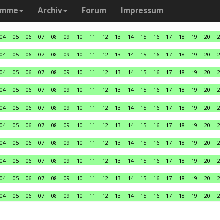
amme
Archiv
Forum
Impressum
04
05
06
07
08
09
10
11
12
13
14
15
16
17
18
19
20
2
04
05
06
07
08
09
10
11
12
13
14
15
16
17
18
19
20
2
04
05
06
07
08
09
10
11
12
13
14
15
16
17
18
19
20
2
04
05
06
07
08
09
10
11
12
13
14
15
16
17
18
19
20
2
04
05
06
07
08
09
10
11
12
13
14
15
16
17
18
19
20
2
04
05
06
07
08
09
10
11
12
13
14
15
16
17
18
19
20
2
04
05
06
07
08
09
10
11
12
13
14
15
16
17
18
19
20
2
04
05
06
07
08
09
10
11
12
13
14
15
16
17
18
19
20
2
04
05
06
07
08
09
10
11
12
13
14
15
16
17
18
19
20
2
04
05
06
07
08
09
10
11
12
13
14
15
16
17
18
19
20
2