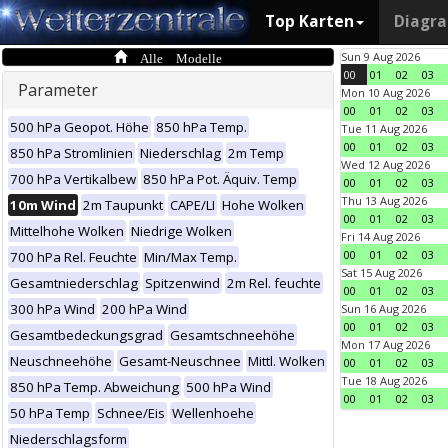
Top Karten
Diagr
Alle Modelle
Sun 9 Aug 2026
00
01
02
03
Parameter
Mon 10 Aug 2026
00
01
02
03
500 hPa Geopot. Höhe
850 hPa Temp.
Tue 11 Aug 2026
00
01
02
03
850 hPa Stromlinien
Niederschlag
2m Temp
Wed 12 Aug 2026
700 hPa Vertikalbew
850 hPa Pot. Äquiv. Temp
00
01
02
03
Thu 13 Aug 2026
10m Wind
2m Taupunkt
CAPE/LI
Hohe Wolken
00
01
02
03
Mittelhohe Wolken
Niedrige Wolken
Fri 14 Aug 2026
00
01
02
03
700 hPa Rel. Feuchte
Min/Max Temp.
Sat 15 Aug 2026
Gesamtniederschlag
Spitzenwind
2m Rel. feuchte
00
01
02
03
300 hPa Wind
200 hPa Wind
Sun 16 Aug 2026
00
01
02
03
Gesamtbedeckungsgrad
Gesamtschneehöhe
Mon 17 Aug 2026
Neuschneehöhe
Gesamt-Neuschnee
Mittl. Wolken
00
01
02
03
Tue 18 Aug 2026
850 hPa Temp. Abweichung
500 hPa Wind
00
01
02
03
50 hPa Temp
Schnee/Eis
Wellenhoehe
Niederschlagsform