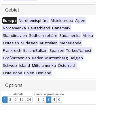
Gebiet
Europa
Nordhemisphäre
Mitteleuropa
Alpen
Nordamerika
Deutschland
Dänemark
Skandinavien
Südhemisphäre
Südamerika
Afrika
Ostasien
Südasien
Australien
Niederlande
Frankreich
Italien/Balkan
Spanien
Türkei/Nahost
Großbritannien
Baden Württemberg
Belgien
Schweiz
Island
Mittelamerika
Österreich
Osteuropa
Polen
Finnland
Options
Intervall
Number of panels in row
1
3
6
12
24
1
2
3
4
6