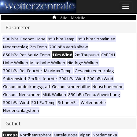
Toggle
naviga
Alle Modelle
Parameter
500 hPa Geopot. Höhe
850 hPa Temp.
850 hPa Stromlinien
Niederschlag
2m Temp
700 hPa Vertikalbew
850 hPa Pot. Äquiv. Temp
10m Wind
2m Taupunkt
CAPE/LI
Hohe Wolken
Mittelhohe Wolken
Niedrige Wolken
700 hPa Rel. Feuchte
Min/Max Temp.
Gesamtniederschlag
Spitzenwind
2m Rel. feuchte
300 hPa Wind
200 hPa Wind
Gesamtbedeckungsgrad
Gesamtschneehöhe
Neuschneehöhe
Gesamt-Neuschnee
Mittl. Wolken
850 hPa Temp. Abweichung
500 hPa Wind
50 hPa Temp
Schnee/Eis
Wellenhoehe
Niederschlagsform
Gebiet
Europa
Nordhemisphäre
Mitteleuropa
Alpen
Nordamerika