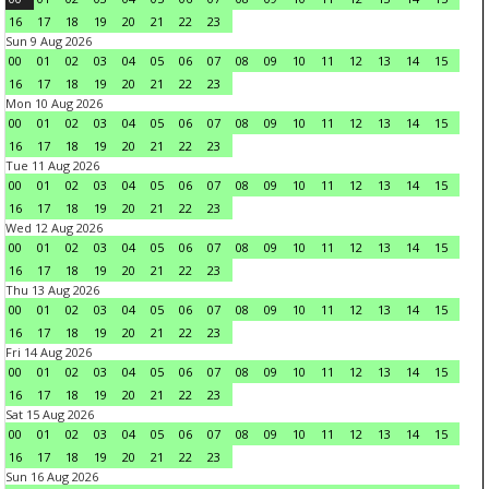
16
17
18
19
20
21
22
23
Sun 9 Aug 2026
00
01
02
03
04
05
06
07
08
09
10
11
12
13
14
15
16
17
18
19
20
21
22
23
Mon 10 Aug 2026
00
01
02
03
04
05
06
07
08
09
10
11
12
13
14
15
16
17
18
19
20
21
22
23
Tue 11 Aug 2026
00
01
02
03
04
05
06
07
08
09
10
11
12
13
14
15
16
17
18
19
20
21
22
23
Wed 12 Aug 2026
00
01
02
03
04
05
06
07
08
09
10
11
12
13
14
15
16
17
18
19
20
21
22
23
Thu 13 Aug 2026
00
01
02
03
04
05
06
07
08
09
10
11
12
13
14
15
16
17
18
19
20
21
22
23
Fri 14 Aug 2026
00
01
02
03
04
05
06
07
08
09
10
11
12
13
14
15
16
17
18
19
20
21
22
23
Sat 15 Aug 2026
00
01
02
03
04
05
06
07
08
09
10
11
12
13
14
15
16
17
18
19
20
21
22
23
Sun 16 Aug 2026