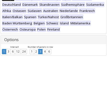
Deutschland
Dänemark
Skandinavien
Südhemisphäre
Südamerika
Afrika
Ostasien
Südasien
Australien
Niederlande
Frankreich
Italien/Balkan
Spanien
Türkei/Nahost
Großbritannien
Baden Württemberg
Belgien
Schweiz
Island
Mittelamerika
Österreich
Osteuropa
Polen
Finnland
Options
Intervall
Number of panels in row
1
3
6
12
24
1
2
3
4
6