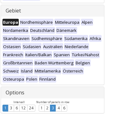
Gebiet
Europa
Nordhemisphäre
Mitteleuropa
Alpen
Nordamerika
Deutschland
Dänemark
Skandinavien
Südhemisphäre
Südamerika
Afrika
Ostasien
Südasien
Australien
Niederlande
Frankreich
Italien/Balkan
Spanien
Türkei/Nahost
Großbritannien
Baden Württemberg
Belgien
Schweiz
Island
Mittelamerika
Österreich
Osteuropa
Polen
Finnland
Options
Intervall
Number of panels in row
1
3
6
12
24
1
2
3
4
6