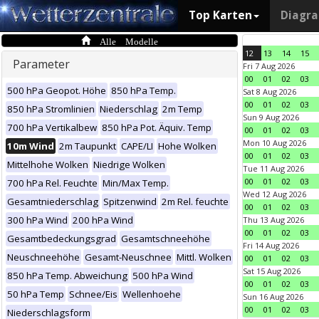
Top Karten
Diagr
Alle Modelle
12
13
14
15
Parameter
Fri 7 Aug 2026
00
01
02
03
500 hPa Geopot. Höhe
850 hPa Temp.
Sat 8 Aug 2026
00
01
02
03
850 hPa Stromlinien
Niederschlag
2m Temp
Sun 9 Aug 2026
700 hPa Vertikalbew
850 hPa Pot. Äquiv. Temp
00
01
02
03
Mon 10 Aug 2026
10m Wind
2m Taupunkt
CAPE/LI
Hohe Wolken
00
01
02
03
Mittelhohe Wolken
Niedrige Wolken
Tue 11 Aug 2026
00
01
02
03
700 hPa Rel. Feuchte
Min/Max Temp.
Wed 12 Aug 2026
Gesamtniederschlag
Spitzenwind
2m Rel. feuchte
00
01
02
03
300 hPa Wind
200 hPa Wind
Thu 13 Aug 2026
00
01
02
03
Gesamtbedeckungsgrad
Gesamtschneehöhe
Fri 14 Aug 2026
Neuschneehöhe
Gesamt-Neuschnee
Mittl. Wolken
00
01
02
03
Sat 15 Aug 2026
850 hPa Temp. Abweichung
500 hPa Wind
00
01
02
03
50 hPa Temp
Schnee/Eis
Wellenhoehe
Sun 16 Aug 2026
00
01
02
03
Niederschlagsform