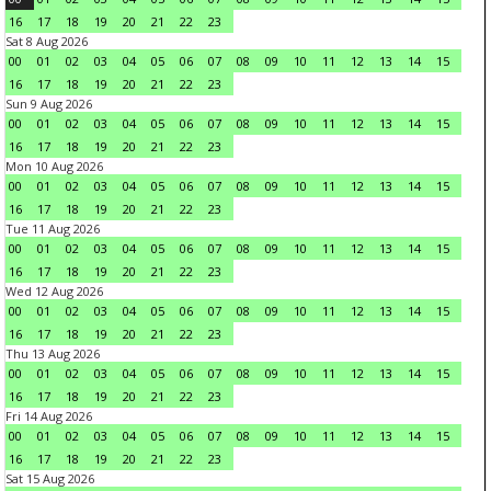
16
17
18
19
20
21
22
23
Sat 8 Aug 2026
00
01
02
03
04
05
06
07
08
09
10
11
12
13
14
15
16
17
18
19
20
21
22
23
Sun 9 Aug 2026
00
01
02
03
04
05
06
07
08
09
10
11
12
13
14
15
16
17
18
19
20
21
22
23
Mon 10 Aug 2026
00
01
02
03
04
05
06
07
08
09
10
11
12
13
14
15
16
17
18
19
20
21
22
23
Tue 11 Aug 2026
00
01
02
03
04
05
06
07
08
09
10
11
12
13
14
15
16
17
18
19
20
21
22
23
Wed 12 Aug 2026
00
01
02
03
04
05
06
07
08
09
10
11
12
13
14
15
16
17
18
19
20
21
22
23
Thu 13 Aug 2026
00
01
02
03
04
05
06
07
08
09
10
11
12
13
14
15
16
17
18
19
20
21
22
23
Fri 14 Aug 2026
00
01
02
03
04
05
06
07
08
09
10
11
12
13
14
15
16
17
18
19
20
21
22
23
Sat 15 Aug 2026