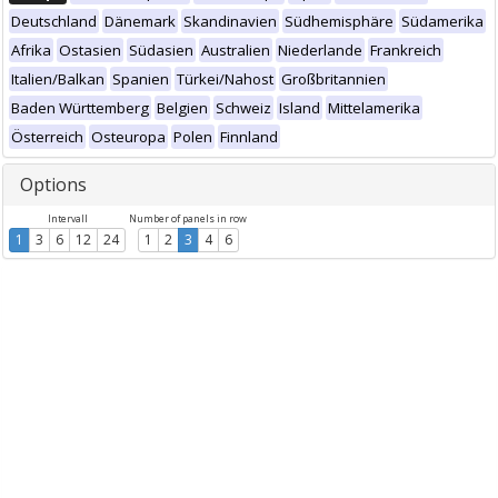
Deutschland
Dänemark
Skandinavien
Südhemisphäre
Südamerika
Afrika
Ostasien
Südasien
Australien
Niederlande
Frankreich
Italien/Balkan
Spanien
Türkei/Nahost
Großbritannien
Baden Württemberg
Belgien
Schweiz
Island
Mittelamerika
Österreich
Osteuropa
Polen
Finnland
Options
Intervall
Number of panels in row
1
3
6
12
24
1
2
3
4
6