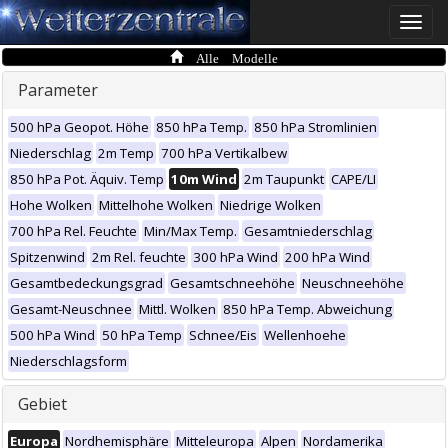
Toggle
naviga
Alle Modelle
Parameter
500 hPa Geopot. Höhe
850 hPa Temp.
850 hPa Stromlinien
Niederschlag
2m Temp
700 hPa Vertikalbew
850 hPa Pot. Äquiv. Temp
10m Wind
2m Taupunkt
CAPE/LI
Hohe Wolken
Mittelhohe Wolken
Niedrige Wolken
700 hPa Rel. Feuchte
Min/Max Temp.
Gesamtniederschlag
Spitzenwind
2m Rel. feuchte
300 hPa Wind
200 hPa Wind
Gesamtbedeckungsgrad
Gesamtschneehöhe
Neuschneehöhe
Gesamt-Neuschnee
Mittl. Wolken
850 hPa Temp. Abweichung
500 hPa Wind
50 hPa Temp
Schnee/Eis
Wellenhoehe
Niederschlagsform
Gebiet
Europa
Nordhemisphäre
Mitteleuropa
Alpen
Nordamerika