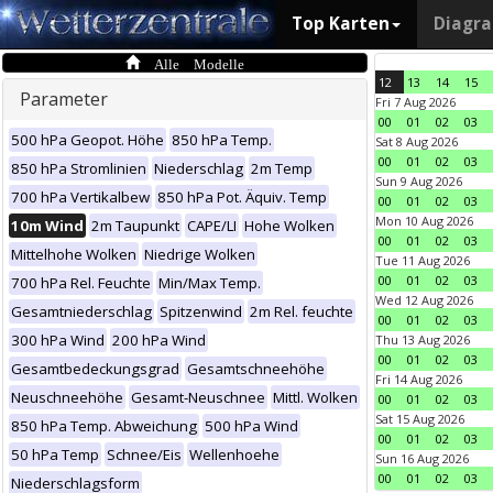
Top Karten
Diagr
Alle Modelle
12
13
14
15
Parameter
Fri 7 Aug 2026
00
01
02
03
500 hPa Geopot. Höhe
850 hPa Temp.
Sat 8 Aug 2026
00
01
02
03
850 hPa Stromlinien
Niederschlag
2m Temp
Sun 9 Aug 2026
700 hPa Vertikalbew
850 hPa Pot. Äquiv. Temp
00
01
02
03
Mon 10 Aug 2026
10m Wind
2m Taupunkt
CAPE/LI
Hohe Wolken
00
01
02
03
Mittelhohe Wolken
Niedrige Wolken
Tue 11 Aug 2026
00
01
02
03
700 hPa Rel. Feuchte
Min/Max Temp.
Wed 12 Aug 2026
Gesamtniederschlag
Spitzenwind
2m Rel. feuchte
00
01
02
03
300 hPa Wind
200 hPa Wind
Thu 13 Aug 2026
00
01
02
03
Gesamtbedeckungsgrad
Gesamtschneehöhe
Fri 14 Aug 2026
Neuschneehöhe
Gesamt-Neuschnee
Mittl. Wolken
00
01
02
03
Sat 15 Aug 2026
850 hPa Temp. Abweichung
500 hPa Wind
00
01
02
03
50 hPa Temp
Schnee/Eis
Wellenhoehe
Sun 16 Aug 2026
00
01
02
03
Niederschlagsform