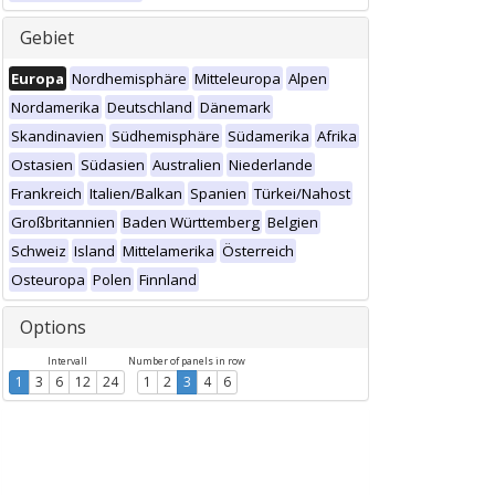
Gebiet
Europa
Nordhemisphäre
Mitteleuropa
Alpen
Nordamerika
Deutschland
Dänemark
Skandinavien
Südhemisphäre
Südamerika
Afrika
Ostasien
Südasien
Australien
Niederlande
Frankreich
Italien/Balkan
Spanien
Türkei/Nahost
Großbritannien
Baden Württemberg
Belgien
Schweiz
Island
Mittelamerika
Österreich
Osteuropa
Polen
Finnland
Options
Intervall
Number of panels in row
1
3
6
12
24
1
2
3
4
6