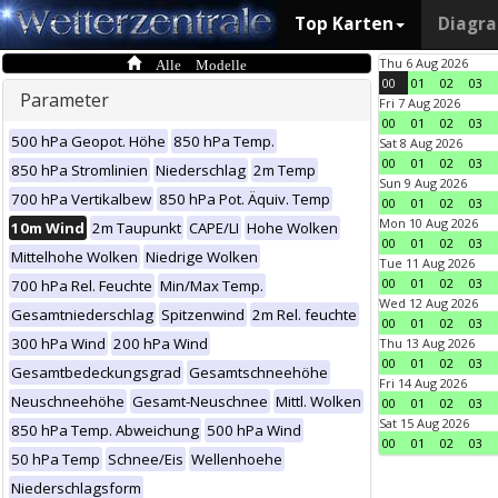
Top Karten
Diagr
Alle Modelle
Thu 6 Aug 2026
00
01
02
03
Parameter
Fri 7 Aug 2026
00
01
02
03
500 hPa Geopot. Höhe
850 hPa Temp.
Sat 8 Aug 2026
00
01
02
03
850 hPa Stromlinien
Niederschlag
2m Temp
Sun 9 Aug 2026
700 hPa Vertikalbew
850 hPa Pot. Äquiv. Temp
00
01
02
03
Mon 10 Aug 2026
10m Wind
2m Taupunkt
CAPE/LI
Hohe Wolken
00
01
02
03
Mittelhohe Wolken
Niedrige Wolken
Tue 11 Aug 2026
00
01
02
03
700 hPa Rel. Feuchte
Min/Max Temp.
Wed 12 Aug 2026
Gesamtniederschlag
Spitzenwind
2m Rel. feuchte
00
01
02
03
300 hPa Wind
200 hPa Wind
Thu 13 Aug 2026
00
01
02
03
Gesamtbedeckungsgrad
Gesamtschneehöhe
Fri 14 Aug 2026
Neuschneehöhe
Gesamt-Neuschnee
Mittl. Wolken
00
01
02
03
Sat 15 Aug 2026
850 hPa Temp. Abweichung
500 hPa Wind
00
01
02
03
50 hPa Temp
Schnee/Eis
Wellenhoehe
Niederschlagsform