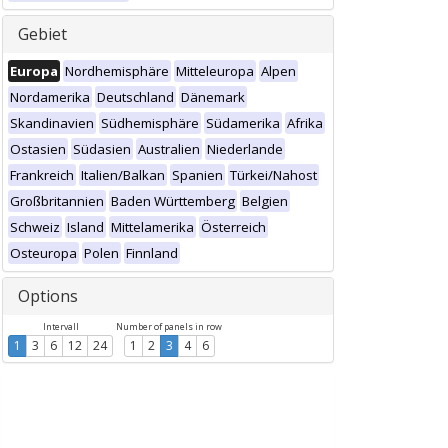
Gebiet
Europa
Nordhemisphäre
Mitteleuropa
Alpen
Nordamerika
Deutschland
Dänemark
Skandinavien
Südhemisphäre
Südamerika
Afrika
Ostasien
Südasien
Australien
Niederlande
Frankreich
Italien/Balkan
Spanien
Türkei/Nahost
Großbritannien
Baden Württemberg
Belgien
Schweiz
Island
Mittelamerika
Österreich
Osteuropa
Polen
Finnland
Options
Intervall
Number of panels in row
1
3
6
12
24
1
2
3
4
6