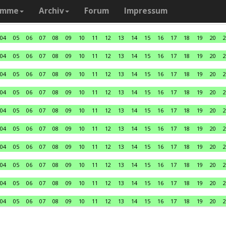
amme
Archiv
Forum
Impressum
04
05
06
07
08
09
10
11
12
13
14
15
16
17
18
19
20
2
04
05
06
07
08
09
10
11
12
13
14
15
16
17
18
19
20
2
04
05
06
07
08
09
10
11
12
13
14
15
16
17
18
19
20
2
04
05
06
07
08
09
10
11
12
13
14
15
16
17
18
19
20
2
04
05
06
07
08
09
10
11
12
13
14
15
16
17
18
19
20
2
04
05
06
07
08
09
10
11
12
13
14
15
16
17
18
19
20
2
04
05
06
07
08
09
10
11
12
13
14
15
16
17
18
19
20
2
04
05
06
07
08
09
10
11
12
13
14
15
16
17
18
19
20
2
04
05
06
07
08
09
10
11
12
13
14
15
16
17
18
19
20
2
04
05
06
07
08
09
10
11
12
13
14
15
16
17
18
19
20
2