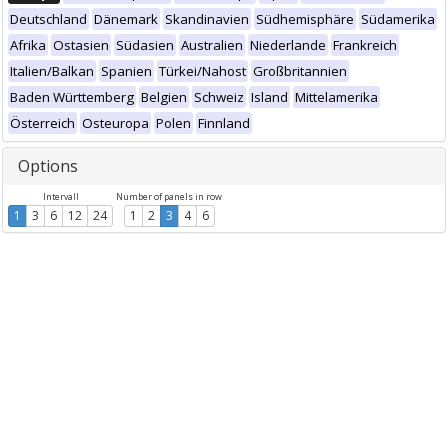
Deutschland
Dänemark
Skandinavien
Südhemisphäre
Südamerika
Afrika
Ostasien
Südasien
Australien
Niederlande
Frankreich
Italien/Balkan
Spanien
Türkei/Nahost
Großbritannien
Baden Württemberg
Belgien
Schweiz
Island
Mittelamerika
Österreich
Osteuropa
Polen
Finnland
Options
Intervall
Number of panels in row
1
3
6
12
24
1
2
3
4
6