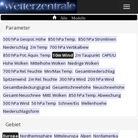
Toggle
naviga
Alle Modelle
Parameter
500 hPa Geopot. Höhe
850 hPa Temp.
850 hPa Stromlinien
Niederschlag
2m Temp
700 hPa Vertikalbew
850 hPa Pot. Äquiv. Temp
10m Wind
2m Taupunkt
CAPE/LI
Hohe Wolken
Mittelhohe Wolken
Niedrige Wolken
700 hPa Rel. Feuchte
Min/Max Temp.
Gesamtniederschlag
Spitzenwind
2m Rel. feuchte
300 hPa Wind
200 hPa Wind
Gesamtbedeckungsgrad
Gesamtschneehöhe
Neuschneehöhe
Gesamt-Neuschnee
Mittl. Wolken
850 hPa Temp. Abweichung
500 hPa Wind
50 hPa Temp
Schnee/Eis
Wellenhoehe
Niederschlagsform
Gebiet
Europa
Nordhemisphäre
Mitteleuropa
Alpen
Nordamerika