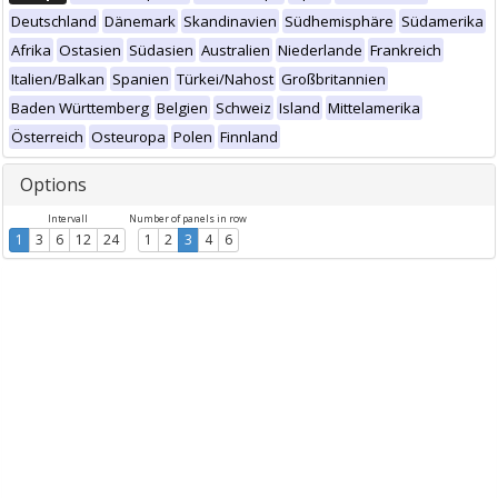
Deutschland
Dänemark
Skandinavien
Südhemisphäre
Südamerika
Afrika
Ostasien
Südasien
Australien
Niederlande
Frankreich
Italien/Balkan
Spanien
Türkei/Nahost
Großbritannien
Baden Württemberg
Belgien
Schweiz
Island
Mittelamerika
Österreich
Osteuropa
Polen
Finnland
Options
Intervall
Number of panels in row
1
3
6
12
24
1
2
3
4
6