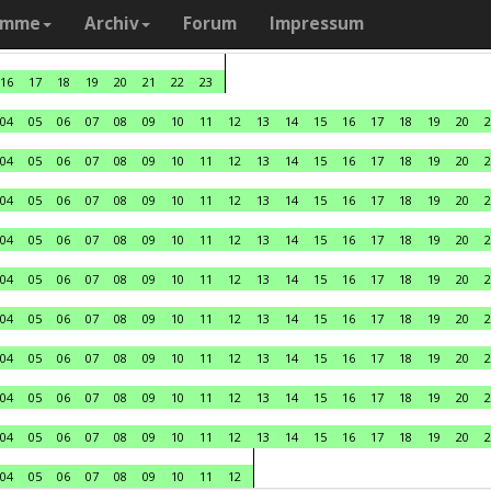
amme
Archiv
Forum
Impressum
16
17
18
19
20
21
22
23
04
05
06
07
08
09
10
11
12
13
14
15
16
17
18
19
20
2
04
05
06
07
08
09
10
11
12
13
14
15
16
17
18
19
20
2
04
05
06
07
08
09
10
11
12
13
14
15
16
17
18
19
20
2
04
05
06
07
08
09
10
11
12
13
14
15
16
17
18
19
20
2
04
05
06
07
08
09
10
11
12
13
14
15
16
17
18
19
20
2
04
05
06
07
08
09
10
11
12
13
14
15
16
17
18
19
20
2
04
05
06
07
08
09
10
11
12
13
14
15
16
17
18
19
20
2
04
05
06
07
08
09
10
11
12
13
14
15
16
17
18
19
20
2
04
05
06
07
08
09
10
11
12
13
14
15
16
17
18
19
20
2
04
05
06
07
08
09
10
11
12