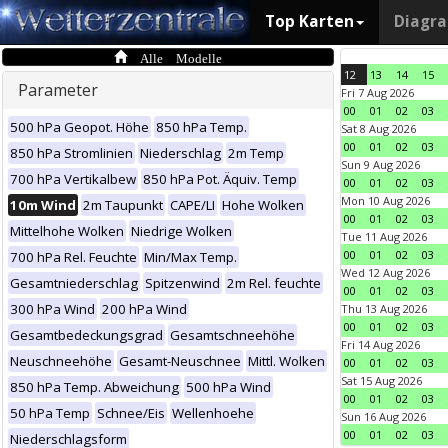
Top Karten
Diagr
Alle Modelle
12
13
14
15
Parameter
Fri 7 Aug 2026
00
01
02
03
500 hPa Geopot. Höhe
850 hPa Temp.
Sat 8 Aug 2026
00
01
02
03
850 hPa Stromlinien
Niederschlag
2m Temp
Sun 9 Aug 2026
700 hPa Vertikalbew
850 hPa Pot. Äquiv. Temp
00
01
02
03
Mon 10 Aug 2026
10m Wind
2m Taupunkt
CAPE/LI
Hohe Wolken
00
01
02
03
Mittelhohe Wolken
Niedrige Wolken
Tue 11 Aug 2026
00
01
02
03
700 hPa Rel. Feuchte
Min/Max Temp.
Wed 12 Aug 2026
Gesamtniederschlag
Spitzenwind
2m Rel. feuchte
00
01
02
03
300 hPa Wind
200 hPa Wind
Thu 13 Aug 2026
00
01
02
03
Gesamtbedeckungsgrad
Gesamtschneehöhe
Fri 14 Aug 2026
Neuschneehöhe
Gesamt-Neuschnee
Mittl. Wolken
00
01
02
03
Sat 15 Aug 2026
850 hPa Temp. Abweichung
500 hPa Wind
00
01
02
03
50 hPa Temp
Schnee/Eis
Wellenhoehe
Sun 16 Aug 2026
00
01
02
03
Niederschlagsform