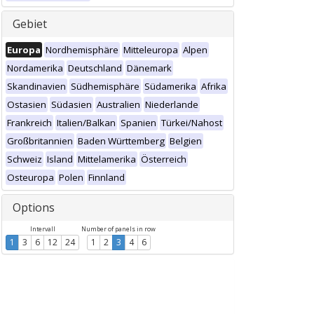
Gebiet
Europa
Nordhemisphäre
Mitteleuropa
Alpen
Nordamerika
Deutschland
Dänemark
Skandinavien
Südhemisphäre
Südamerika
Afrika
Ostasien
Südasien
Australien
Niederlande
Frankreich
Italien/Balkan
Spanien
Türkei/Nahost
Großbritannien
Baden Württemberg
Belgien
Schweiz
Island
Mittelamerika
Österreich
Osteuropa
Polen
Finnland
Options
Intervall
Number of panels in row
1
3
6
12
24
1
2
3
4
6