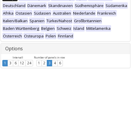
Deutschland
Dänemark
Skandinavien
Südhemisphäre
Südamerika
Afrika
Ostasien
Südasien
Australien
Niederlande
Frankreich
Italien/Balkan
Spanien
Türkei/Nahost
Großbritannien
Baden Württemberg
Belgien
Schweiz
Island
Mittelamerika
Österreich
Osteuropa
Polen
Finnland
Options
Intervall
Number of panels in row
1
3
6
12
24
1
2
3
4
6