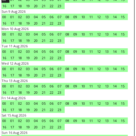
16
17
18
19
20
21
22
23
Sun 9 Aug 2026
00
01
02
03
04
05
06
07
08
09
10
11
12
13
14
15
16
17
18
19
20
21
22
23
Mon 10 Aug 2026
00
01
02
03
04
05
06
07
08
09
10
11
12
13
14
15
16
17
18
19
20
21
22
23
Tue 11 Aug 2026
00
01
02
03
04
05
06
07
08
09
10
11
12
13
14
15
16
17
18
19
20
21
22
23
Wed 12 Aug 2026
00
01
02
03
04
05
06
07
08
09
10
11
12
13
14
15
16
17
18
19
20
21
22
23
Thu 13 Aug 2026
00
01
02
03
04
05
06
07
08
09
10
11
12
13
14
15
16
17
18
19
20
21
22
23
Fri 14 Aug 2026
00
01
02
03
04
05
06
07
08
09
10
11
12
13
14
15
16
17
18
19
20
21
22
23
Sat 15 Aug 2026
00
01
02
03
04
05
06
07
08
09
10
11
12
13
14
15
16
17
18
19
20
21
22
23
Sun 16 Aug 2026