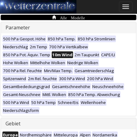
Toggle
naviga
Alle Modelle
Parameter
500 hPa Geopot. Höhe
850 hPa Temp.
850 hPa Stromlinien
Niederschlag
2m Temp
700 hPa Vertikalbew
850 hPa Pot. Äquiv. Temp
10m Wind
2m Taupunkt
CAPE/LI
Hohe Wolken
Mittelhohe Wolken
Niedrige Wolken
700 hPa Rel. Feuchte
Min/Max Temp.
Gesamtniederschlag
Spitzenwind
2m Rel. feuchte
300 hPa Wind
200 hPa Wind
Gesamtbedeckungsgrad
Gesamtschneehöhe
Neuschneehöhe
Gesamt-Neuschnee
Mittl. Wolken
850 hPa Temp. Abweichung
500 hPa Wind
50 hPa Temp
Schnee/Eis
Wellenhoehe
Niederschlagsform
Gebiet
Europa
Nordhemisphäre
Mitteleuropa
Alpen
Nordamerika