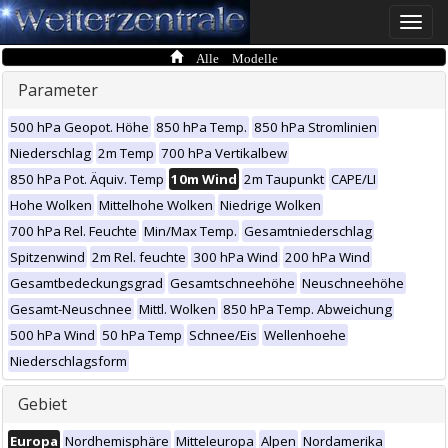
Toggle
naviga
Alle Modelle
Parameter
500 hPa Geopot. Höhe
850 hPa Temp.
850 hPa Stromlinien
Niederschlag
2m Temp
700 hPa Vertikalbew
850 hPa Pot. Äquiv. Temp
10m Wind
2m Taupunkt
CAPE/LI
Hohe Wolken
Mittelhohe Wolken
Niedrige Wolken
700 hPa Rel. Feuchte
Min/Max Temp.
Gesamtniederschlag
Spitzenwind
2m Rel. feuchte
300 hPa Wind
200 hPa Wind
Gesamtbedeckungsgrad
Gesamtschneehöhe
Neuschneehöhe
Gesamt-Neuschnee
Mittl. Wolken
850 hPa Temp. Abweichung
500 hPa Wind
50 hPa Temp
Schnee/Eis
Wellenhoehe
Niederschlagsform
Gebiet
Europa
Nordhemisphäre
Mitteleuropa
Alpen
Nordamerika