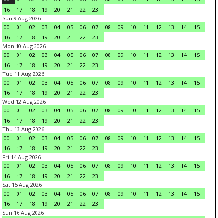
16
17
18
19
20
21
22
23
Sun 9 Aug 2026
00
01
02
03
04
05
06
07
08
09
10
11
12
13
14
15
16
17
18
19
20
21
22
23
Mon 10 Aug 2026
00
01
02
03
04
05
06
07
08
09
10
11
12
13
14
15
16
17
18
19
20
21
22
23
Tue 11 Aug 2026
00
01
02
03
04
05
06
07
08
09
10
11
12
13
14
15
16
17
18
19
20
21
22
23
Wed 12 Aug 2026
00
01
02
03
04
05
06
07
08
09
10
11
12
13
14
15
16
17
18
19
20
21
22
23
Thu 13 Aug 2026
00
01
02
03
04
05
06
07
08
09
10
11
12
13
14
15
16
17
18
19
20
21
22
23
Fri 14 Aug 2026
00
01
02
03
04
05
06
07
08
09
10
11
12
13
14
15
16
17
18
19
20
21
22
23
Sat 15 Aug 2026
00
01
02
03
04
05
06
07
08
09
10
11
12
13
14
15
16
17
18
19
20
21
22
23
Sun 16 Aug 2026