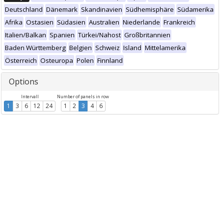
Deutschland
Dänemark
Skandinavien
Südhemisphäre
Südamerika
Afrika
Ostasien
Südasien
Australien
Niederlande
Frankreich
Italien/Balkan
Spanien
Türkei/Nahost
Großbritannien
Baden Württemberg
Belgien
Schweiz
Island
Mittelamerika
Österreich
Osteuropa
Polen
Finnland
Options
Intervall
Number of panels in row
1
3
6
12
24
1
2
3
4
6