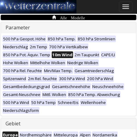
Toggle
naviga
Alle Modelle
Parameter
500 hPa Geopot. Höhe
850 hPa Temp.
850 hPa Stromlinien
Niederschlag
2m Temp
700 hPa Vertikalbew
850 hPa Pot. Äquiv. Temp
10m Wind
2m Taupunkt
CAPE/LI
Hohe Wolken
Mittelhohe Wolken
Niedrige Wolken
700 hPa Rel. Feuchte
Min/Max Temp.
Gesamtniederschlag
Spitzenwind
2m Rel. feuchte
300 hPa Wind
200 hPa Wind
Gesamtbedeckungsgrad
Gesamtschneehöhe
Neuschneehöhe
Gesamt-Neuschnee
Mittl. Wolken
850 hPa Temp. Abweichung
500 hPa Wind
50 hPa Temp
Schnee/Eis
Wellenhoehe
Niederschlagsform
Gebiet
Europa
Nordhemisphäre
Mitteleuropa
Alpen
Nordamerika