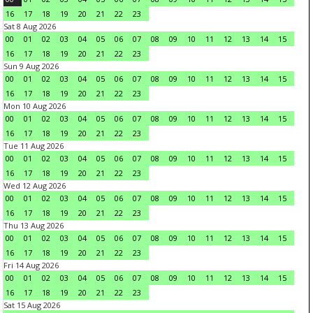
16
17
18
19
20
21
22
23
Sat 8 Aug 2026
00
01
02
03
04
05
06
07
08
09
10
11
12
13
14
15
16
17
18
19
20
21
22
23
Sun 9 Aug 2026
00
01
02
03
04
05
06
07
08
09
10
11
12
13
14
15
16
17
18
19
20
21
22
23
Mon 10 Aug 2026
00
01
02
03
04
05
06
07
08
09
10
11
12
13
14
15
16
17
18
19
20
21
22
23
Tue 11 Aug 2026
00
01
02
03
04
05
06
07
08
09
10
11
12
13
14
15
16
17
18
19
20
21
22
23
Wed 12 Aug 2026
00
01
02
03
04
05
06
07
08
09
10
11
12
13
14
15
16
17
18
19
20
21
22
23
Thu 13 Aug 2026
00
01
02
03
04
05
06
07
08
09
10
11
12
13
14
15
16
17
18
19
20
21
22
23
Fri 14 Aug 2026
00
01
02
03
04
05
06
07
08
09
10
11
12
13
14
15
16
17
18
19
20
21
22
23
Sat 15 Aug 2026