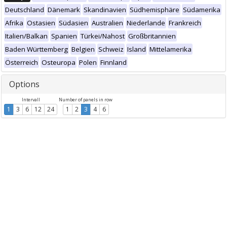
Deutschland
Dänemark
Skandinavien
Südhemisphäre
Südamerika
Afrika
Ostasien
Südasien
Australien
Niederlande
Frankreich
Italien/Balkan
Spanien
Türkei/Nahost
Großbritannien
Baden Württemberg
Belgien
Schweiz
Island
Mittelamerika
Österreich
Osteuropa
Polen
Finnland
Options
Intervall
Number of panels in row
1
3
6
12
24
1
2
3
4
6