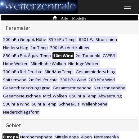
Toggle
naviga
Alle Modelle
Parameter
500 hPa Geopot. Höhe
850 hPa Temp.
850 hPa Stromlinien
Niederschlag
2m Temp
700 hPa Vertikalbew
850 hPa Pot. Äquiv. Temp
10m Wind
2m Taupunkt
CAPE/LI
Hohe Wolken
Mittelhohe Wolken
Niedrige Wolken
700 hPa Rel. Feuchte
Min/Max Temp.
Gesamtniederschlag
Spitzenwind
2m Rel. feuchte
300 hPa Wind
200 hPa Wind
Gesamtbedeckungsgrad
Gesamtschneehöhe
Neuschneehöhe
Gesamt-Neuschnee
Mittl. Wolken
850 hPa Temp. Abweichung
500 hPa Wind
50 hPa Temp
Schnee/Eis
Wellenhoehe
Niederschlagsform
Gebiet
Europa
Nordhemisphäre
Mitteleuropa
Alpen
Nordamerika