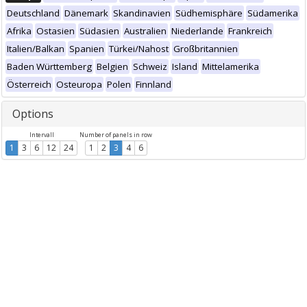
Deutschland
Dänemark
Skandinavien
Südhemisphäre
Südamerika
Afrika
Ostasien
Südasien
Australien
Niederlande
Frankreich
Italien/Balkan
Spanien
Türkei/Nahost
Großbritannien
Baden Württemberg
Belgien
Schweiz
Island
Mittelamerika
Österreich
Osteuropa
Polen
Finnland
Options
Intervall
Number of panels in row
1
3
6
12
24
1
2
3
4
6