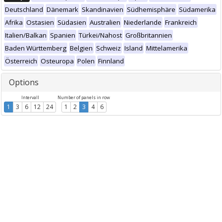
Deutschland
Dänemark
Skandinavien
Südhemisphäre
Südamerika
Afrika
Ostasien
Südasien
Australien
Niederlande
Frankreich
Italien/Balkan
Spanien
Türkei/Nahost
Großbritannien
Baden Württemberg
Belgien
Schweiz
Island
Mittelamerika
Österreich
Osteuropa
Polen
Finnland
Options
Intervall
Number of panels in row
1
3
6
12
24
1
2
3
4
6