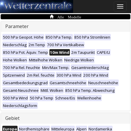
Toggle
naviga
Alle Modelle
Parameter
500 hPa Geopot. Höhe
850 hPa Temp.
850 hPa Stromlinien
Niederschlag
2m Temp
700 hPa Vertikalbew
850 hPa Pot. Äquiv. Temp
10m Wind
2m Taupunkt
CAPE/LI
Hohe Wolken
Mittelhohe Wolken
Niedrige Wolken
700 hPa Rel. Feuchte
Min/Max Temp.
Gesamtniederschlag
Spitzenwind
2m Rel. feuchte
300 hPa Wind
200 hPa Wind
Gesamtbedeckungsgrad
Gesamtschneehöhe
Neuschneehöhe
Gesamt-Neuschnee
Mittl. Wolken
850 hPa Temp. Abweichung
500 hPa Wind
50 hPa Temp
Schnee/Eis
Wellenhoehe
Niederschlagsform
Gebiet
Europa
Nordhemisphäre
Mitteleuropa
Alpen
Nordamerika