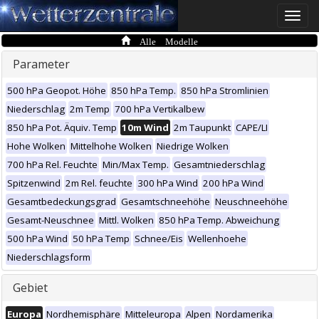
Toggle
naviga
Alle Modelle
Parameter
500 hPa Geopot. Höhe
850 hPa Temp.
850 hPa Stromlinien
Niederschlag
2m Temp
700 hPa Vertikalbew
850 hPa Pot. Äquiv. Temp
10m Wind
2m Taupunkt
CAPE/LI
Hohe Wolken
Mittelhohe Wolken
Niedrige Wolken
700 hPa Rel. Feuchte
Min/Max Temp.
Gesamtniederschlag
Spitzenwind
2m Rel. feuchte
300 hPa Wind
200 hPa Wind
Gesamtbedeckungsgrad
Gesamtschneehöhe
Neuschneehöhe
Gesamt-Neuschnee
Mittl. Wolken
850 hPa Temp. Abweichung
500 hPa Wind
50 hPa Temp
Schnee/Eis
Wellenhoehe
Niederschlagsform
Gebiet
Europa
Nordhemisphäre
Mitteleuropa
Alpen
Nordamerika