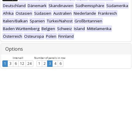
Deutschland
Dänemark
Skandinavien
Südhemisphäre
Südamerika
Afrika
Ostasien
Südasien
Australien
Niederlande
Frankreich
Italien/Balkan
Spanien
Türkei/Nahost
Großbritannien
Baden Württemberg
Belgien
Schweiz
Island
Mittelamerika
Österreich
Osteuropa
Polen
Finnland
Options
Intervall
Number of panels in row
1
3
6
12
24
1
2
3
4
6