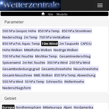
Toggle
naviga
Alle Modelle
Parameter
500 hPa Geopot. Höhe
850 hPa Temp.
850 hPa Stromlinien
Niederschlag
2m Temp
700 hPa Vertikalbew
850 hPa Pot. Äquiv. Temp
10m Wind
2m Taupunkt
CAPE/LI
Hohe Wolken
Mittelhohe Wolken
Niedrige Wolken
700 hPa Rel. Feuchte
Min/Max Temp.
Gesamtniederschlag
Spitzenwind
2m Rel. feuchte
300 hPa Wind
200 hPa Wind
Gesamtbedeckungsgrad
Gesamtschneehöhe
Neuschneehöhe
Gesamt-Neuschnee
Mittl. Wolken
850 hPa Temp. Abweichung
500 hPa Wind
50 hPa Temp
Schnee/Eis
Wellenhoehe
Niederschlagsform
Gebiet
Europa
Nordhemisphäre
Mitteleuropa
Alpen
Nordamerika