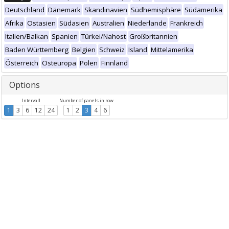
Deutschland
Dänemark
Skandinavien
Südhemisphäre
Südamerika
Afrika
Ostasien
Südasien
Australien
Niederlande
Frankreich
Italien/Balkan
Spanien
Türkei/Nahost
Großbritannien
Baden Württemberg
Belgien
Schweiz
Island
Mittelamerika
Österreich
Osteuropa
Polen
Finnland
Options
Intervall
Number of panels in row
1
3
6
12
24
1
2
3
4
6