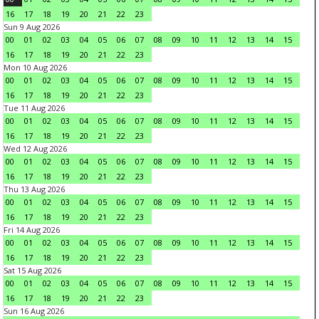
16
17
18
19
20
21
22
23
Sun 9 Aug 2026
00
01
02
03
04
05
06
07
08
09
10
11
12
13
14
15
16
17
18
19
20
21
22
23
Mon 10 Aug 2026
00
01
02
03
04
05
06
07
08
09
10
11
12
13
14
15
16
17
18
19
20
21
22
23
Tue 11 Aug 2026
00
01
02
03
04
05
06
07
08
09
10
11
12
13
14
15
16
17
18
19
20
21
22
23
Wed 12 Aug 2026
00
01
02
03
04
05
06
07
08
09
10
11
12
13
14
15
16
17
18
19
20
21
22
23
Thu 13 Aug 2026
00
01
02
03
04
05
06
07
08
09
10
11
12
13
14
15
16
17
18
19
20
21
22
23
Fri 14 Aug 2026
00
01
02
03
04
05
06
07
08
09
10
11
12
13
14
15
16
17
18
19
20
21
22
23
Sat 15 Aug 2026
00
01
02
03
04
05
06
07
08
09
10
11
12
13
14
15
16
17
18
19
20
21
22
23
Sun 16 Aug 2026