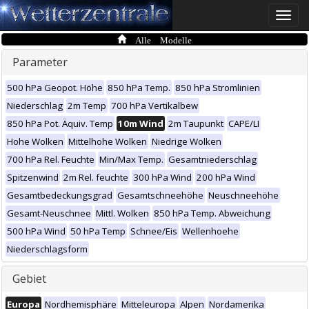
Toggle
naviga
Alle Modelle
Parameter
500 hPa Geopot. Höhe
850 hPa Temp.
850 hPa Stromlinien
Niederschlag
2m Temp
700 hPa Vertikalbew
850 hPa Pot. Äquiv. Temp
10m Wind
2m Taupunkt
CAPE/LI
Hohe Wolken
Mittelhohe Wolken
Niedrige Wolken
700 hPa Rel. Feuchte
Min/Max Temp.
Gesamtniederschlag
Spitzenwind
2m Rel. feuchte
300 hPa Wind
200 hPa Wind
Gesamtbedeckungsgrad
Gesamtschneehöhe
Neuschneehöhe
Gesamt-Neuschnee
Mittl. Wolken
850 hPa Temp. Abweichung
500 hPa Wind
50 hPa Temp
Schnee/Eis
Wellenhoehe
Niederschlagsform
Gebiet
Europa
Nordhemisphäre
Mitteleuropa
Alpen
Nordamerika