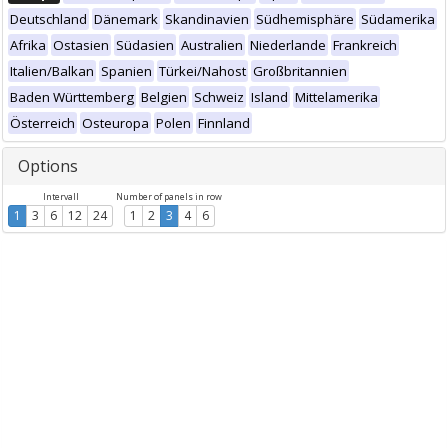
Deutschland
Dänemark
Skandinavien
Südhemisphäre
Südamerika
Afrika
Ostasien
Südasien
Australien
Niederlande
Frankreich
Italien/Balkan
Spanien
Türkei/Nahost
Großbritannien
Baden Württemberg
Belgien
Schweiz
Island
Mittelamerika
Österreich
Osteuropa
Polen
Finnland
Options
Intervall
Number of panels in row
1
3
6
12
24
1
2
3
4
6