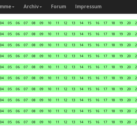
amme
Archiv
Forum
Impressum
04
05
06
07
08
09
10
11
12
13
14
15
16
17
18
19
20
2
04
05
06
07
08
09
10
11
12
13
14
15
16
17
18
19
20
2
04
05
06
07
08
09
10
11
12
13
14
15
16
17
18
19
20
2
04
05
06
07
08
09
10
11
12
13
14
15
16
17
18
19
20
2
04
05
06
07
08
09
10
11
12
13
14
15
16
17
18
19
20
2
04
05
06
07
08
09
10
11
12
13
14
15
16
17
18
19
20
2
04
05
06
07
08
09
10
11
12
13
14
15
16
17
18
19
20
2
04
05
06
07
08
09
10
11
12
13
14
15
16
17
18
19
20
2
04
05
06
07
08
09
10
11
12
13
14
15
16
17
18
19
20
2
04
05
06
07
08
09
10
11
12
13
14
15
16
17
18
19
20
2