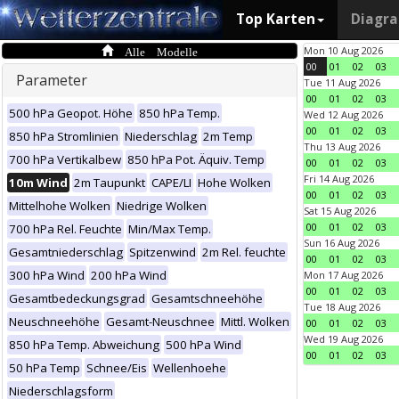
Top Karten
Diagr
Alle Modelle
Mon 10 Aug 2026
00
01
02
03
Parameter
Tue 11 Aug 2026
00
01
02
03
500 hPa Geopot. Höhe
850 hPa Temp.
Wed 12 Aug 2026
00
01
02
03
850 hPa Stromlinien
Niederschlag
2m Temp
Thu 13 Aug 2026
700 hPa Vertikalbew
850 hPa Pot. Äquiv. Temp
00
01
02
03
Fri 14 Aug 2026
10m Wind
2m Taupunkt
CAPE/LI
Hohe Wolken
00
01
02
03
Mittelhohe Wolken
Niedrige Wolken
Sat 15 Aug 2026
00
01
02
03
700 hPa Rel. Feuchte
Min/Max Temp.
Sun 16 Aug 2026
Gesamtniederschlag
Spitzenwind
2m Rel. feuchte
00
01
02
03
300 hPa Wind
200 hPa Wind
Mon 17 Aug 2026
00
01
02
03
Gesamtbedeckungsgrad
Gesamtschneehöhe
Tue 18 Aug 2026
Neuschneehöhe
Gesamt-Neuschnee
Mittl. Wolken
00
01
02
03
Wed 19 Aug 2026
850 hPa Temp. Abweichung
500 hPa Wind
00
01
02
03
50 hPa Temp
Schnee/Eis
Wellenhoehe
Niederschlagsform