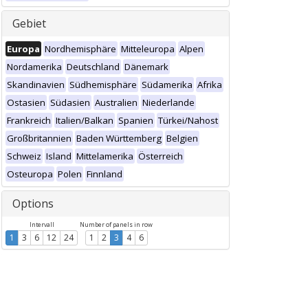
Gebiet
Europa
Nordhemisphäre
Mitteleuropa
Alpen
Nordamerika
Deutschland
Dänemark
Skandinavien
Südhemisphäre
Südamerika
Afrika
Ostasien
Südasien
Australien
Niederlande
Frankreich
Italien/Balkan
Spanien
Türkei/Nahost
Großbritannien
Baden Württemberg
Belgien
Schweiz
Island
Mittelamerika
Österreich
Osteuropa
Polen
Finnland
Options
Intervall
Number of panels in row
1
3
6
12
24
1
2
3
4
6