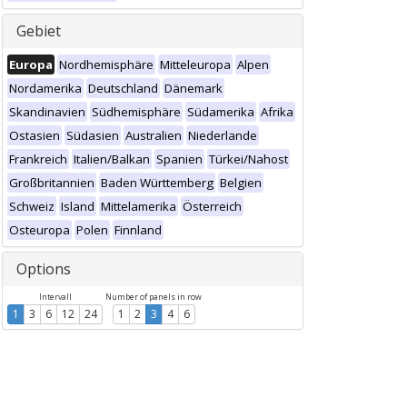
Gebiet
Europa
Nordhemisphäre
Mitteleuropa
Alpen
Nordamerika
Deutschland
Dänemark
Skandinavien
Südhemisphäre
Südamerika
Afrika
Ostasien
Südasien
Australien
Niederlande
Frankreich
Italien/Balkan
Spanien
Türkei/Nahost
Großbritannien
Baden Württemberg
Belgien
Schweiz
Island
Mittelamerika
Österreich
Osteuropa
Polen
Finnland
Options
Intervall
Number of panels in row
1
3
6
12
24
1
2
3
4
6