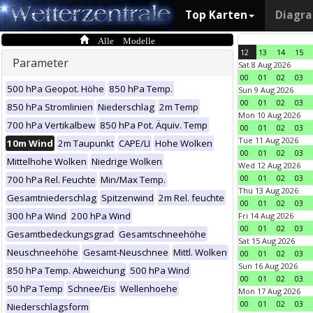
Top Karten
Diagr
Alle Modelle
12
13
14
15
Parameter
Sat 8 Aug 2026
00
01
02
03
500 hPa Geopot. Höhe
850 hPa Temp.
Sun 9 Aug 2026
00
01
02
03
850 hPa Stromlinien
Niederschlag
2m Temp
Mon 10 Aug 2026
700 hPa Vertikalbew
850 hPa Pot. Äquiv. Temp
00
01
02
03
Tue 11 Aug 2026
10m Wind
2m Taupunkt
CAPE/LI
Hohe Wolken
00
01
02
03
Mittelhohe Wolken
Niedrige Wolken
Wed 12 Aug 2026
00
01
02
03
700 hPa Rel. Feuchte
Min/Max Temp.
Thu 13 Aug 2026
Gesamtniederschlag
Spitzenwind
2m Rel. feuchte
00
01
02
03
300 hPa Wind
200 hPa Wind
Fri 14 Aug 2026
00
01
02
03
Gesamtbedeckungsgrad
Gesamtschneehöhe
Sat 15 Aug 2026
Neuschneehöhe
Gesamt-Neuschnee
Mittl. Wolken
00
01
02
03
Sun 16 Aug 2026
850 hPa Temp. Abweichung
500 hPa Wind
00
01
02
03
50 hPa Temp
Schnee/Eis
Wellenhoehe
Mon 17 Aug 2026
00
01
02
03
Niederschlagsform