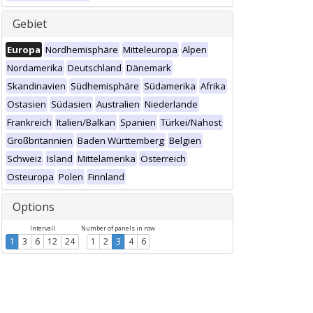
Gebiet
Europa
Nordhemisphäre
Mitteleuropa
Alpen
Nordamerika
Deutschland
Dänemark
Skandinavien
Südhemisphäre
Südamerika
Afrika
Ostasien
Südasien
Australien
Niederlande
Frankreich
Italien/Balkan
Spanien
Türkei/Nahost
Großbritannien
Baden Württemberg
Belgien
Schweiz
Island
Mittelamerika
Österreich
Osteuropa
Polen
Finnland
Options
Intervall
Number of panels in row
1
3
6
12
24
1
2
3
4
6