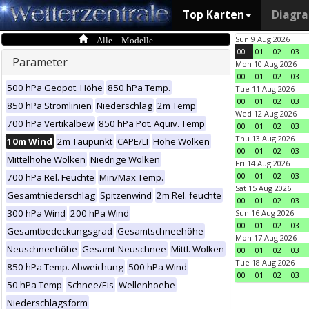
Top Karten
Diagr
Alle Modelle
Sun 9 Aug 2026
00
01
02
03
Parameter
Mon 10 Aug 2026
00
01
02
03
500 hPa Geopot. Höhe
850 hPa Temp.
Tue 11 Aug 2026
00
01
02
03
850 hPa Stromlinien
Niederschlag
2m Temp
Wed 12 Aug 2026
700 hPa Vertikalbew
850 hPa Pot. Äquiv. Temp
00
01
02
03
Thu 13 Aug 2026
10m Wind
2m Taupunkt
CAPE/LI
Hohe Wolken
00
01
02
03
Mittelhohe Wolken
Niedrige Wolken
Fri 14 Aug 2026
00
01
02
03
700 hPa Rel. Feuchte
Min/Max Temp.
Sat 15 Aug 2026
Gesamtniederschlag
Spitzenwind
2m Rel. feuchte
00
01
02
03
300 hPa Wind
200 hPa Wind
Sun 16 Aug 2026
00
01
02
03
Gesamtbedeckungsgrad
Gesamtschneehöhe
Mon 17 Aug 2026
Neuschneehöhe
Gesamt-Neuschnee
Mittl. Wolken
00
01
02
03
Tue 18 Aug 2026
850 hPa Temp. Abweichung
500 hPa Wind
00
01
02
03
50 hPa Temp
Schnee/Eis
Wellenhoehe
Niederschlagsform