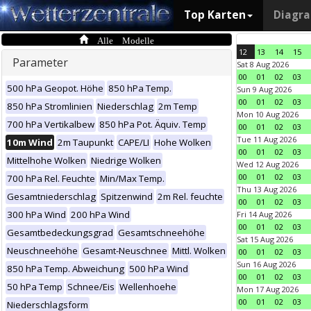
Top Karten
Diagr
Alle Modelle
12
13
14
15
Parameter
Sat 8 Aug 2026
00
01
02
03
500 hPa Geopot. Höhe
850 hPa Temp.
Sun 9 Aug 2026
00
01
02
03
850 hPa Stromlinien
Niederschlag
2m Temp
Mon 10 Aug 2026
700 hPa Vertikalbew
850 hPa Pot. Äquiv. Temp
00
01
02
03
Tue 11 Aug 2026
10m Wind
2m Taupunkt
CAPE/LI
Hohe Wolken
00
01
02
03
Mittelhohe Wolken
Niedrige Wolken
Wed 12 Aug 2026
00
01
02
03
700 hPa Rel. Feuchte
Min/Max Temp.
Thu 13 Aug 2026
Gesamtniederschlag
Spitzenwind
2m Rel. feuchte
00
01
02
03
300 hPa Wind
200 hPa Wind
Fri 14 Aug 2026
00
01
02
03
Gesamtbedeckungsgrad
Gesamtschneehöhe
Sat 15 Aug 2026
Neuschneehöhe
Gesamt-Neuschnee
Mittl. Wolken
00
01
02
03
Sun 16 Aug 2026
850 hPa Temp. Abweichung
500 hPa Wind
00
01
02
03
50 hPa Temp
Schnee/Eis
Wellenhoehe
Mon 17 Aug 2026
00
01
02
03
Niederschlagsform