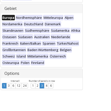
Gebiet
Europa
Nordhemisphäre
Mitteleuropa
Alpen
Nordamerika
Deutschland
Dänemark
Skandinavien
Südhemisphäre
Südamerika
Afrika
Ostasien
Südasien
Australien
Niederlande
Frankreich
Italien/Balkan
Spanien
Türkei/Nahost
Großbritannien
Baden Württemberg
Belgien
Schweiz
Island
Mittelamerika
Österreich
Osteuropa
Polen
Finnland
Options
Intervall
Number of panels in row
1
3
6
12
24
1
2
3
4
6