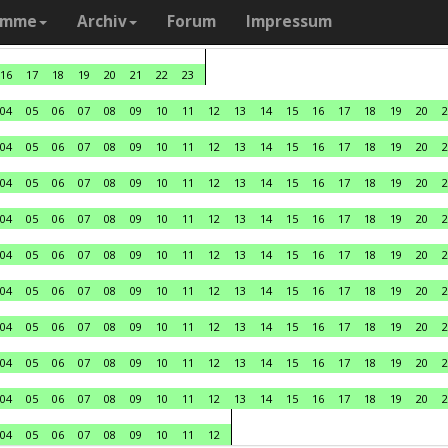
amme
Archiv
Forum
Impressum
16
17
18
19
20
21
22
23
04
05
06
07
08
09
10
11
12
13
14
15
16
17
18
19
20
2
04
05
06
07
08
09
10
11
12
13
14
15
16
17
18
19
20
2
04
05
06
07
08
09
10
11
12
13
14
15
16
17
18
19
20
2
04
05
06
07
08
09
10
11
12
13
14
15
16
17
18
19
20
2
04
05
06
07
08
09
10
11
12
13
14
15
16
17
18
19
20
2
04
05
06
07
08
09
10
11
12
13
14
15
16
17
18
19
20
2
04
05
06
07
08
09
10
11
12
13
14
15
16
17
18
19
20
2
04
05
06
07
08
09
10
11
12
13
14
15
16
17
18
19
20
2
04
05
06
07
08
09
10
11
12
13
14
15
16
17
18
19
20
2
04
05
06
07
08
09
10
11
12