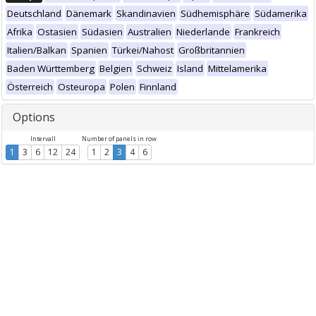
Deutschland
Dänemark
Skandinavien
Südhemisphäre
Südamerika
Afrika
Ostasien
Südasien
Australien
Niederlande
Frankreich
Italien/Balkan
Spanien
Türkei/Nahost
Großbritannien
Baden Württemberg
Belgien
Schweiz
Island
Mittelamerika
Österreich
Osteuropa
Polen
Finnland
Options
Intervall
Number of panels in row
1
3
6
12
24
1
2
3
4
6