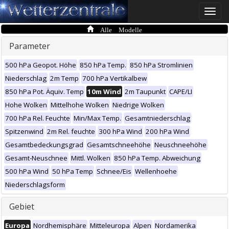
Toggle
naviga
Alle Modelle
Parameter
500 hPa Geopot. Höhe
850 hPa Temp.
850 hPa Stromlinien
Niederschlag
2m Temp
700 hPa Vertikalbew
850 hPa Pot. Äquiv. Temp
10m Wind
2m Taupunkt
CAPE/LI
Hohe Wolken
Mittelhohe Wolken
Niedrige Wolken
700 hPa Rel. Feuchte
Min/Max Temp.
Gesamtniederschlag
Spitzenwind
2m Rel. feuchte
300 hPa Wind
200 hPa Wind
Gesamtbedeckungsgrad
Gesamtschneehöhe
Neuschneehöhe
Gesamt-Neuschnee
Mittl. Wolken
850 hPa Temp. Abweichung
500 hPa Wind
50 hPa Temp
Schnee/Eis
Wellenhoehe
Niederschlagsform
Gebiet
Europa
Nordhemisphäre
Mitteleuropa
Alpen
Nordamerika