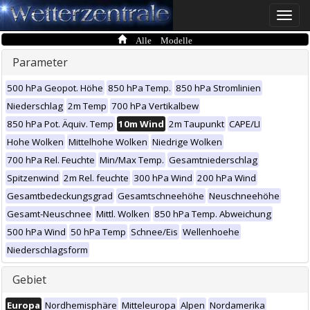
Toggle
naviga
Alle Modelle
Parameter
500 hPa Geopot. Höhe
850 hPa Temp.
850 hPa Stromlinien
Niederschlag
2m Temp
700 hPa Vertikalbew
850 hPa Pot. Äquiv. Temp
10m Wind
2m Taupunkt
CAPE/LI
Hohe Wolken
Mittelhohe Wolken
Niedrige Wolken
700 hPa Rel. Feuchte
Min/Max Temp.
Gesamtniederschlag
Spitzenwind
2m Rel. feuchte
300 hPa Wind
200 hPa Wind
Gesamtbedeckungsgrad
Gesamtschneehöhe
Neuschneehöhe
Gesamt-Neuschnee
Mittl. Wolken
850 hPa Temp. Abweichung
500 hPa Wind
50 hPa Temp
Schnee/Eis
Wellenhoehe
Niederschlagsform
Gebiet
Europa
Nordhemisphäre
Mitteleuropa
Alpen
Nordamerika