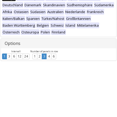
Deutschland
Dänemark
Skandinavien
Südhemisphäre
Südamerika
Afrika
Ostasien
Südasien
Australien
Niederlande
Frankreich
Italien/Balkan
Spanien
Türkei/Nahost
Großbritannien
Baden Württemberg
Belgien
Schweiz
Island
Mittelamerika
Österreich
Osteuropa
Polen
Finnland
Options
Intervall
Number of panels in row
1
3
6
12
24
1
2
3
4
6