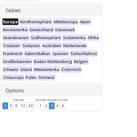
Gebiet
Europa
Nordhemisphäre
Mitteleuropa
Alpen
Nordamerika
Deutschland
Dänemark
Skandinavien
Südhemisphäre
Südamerika
Afrika
Ostasien
Südasien
Australien
Niederlande
Frankreich
Italien/Balkan
Spanien
Türkei/Nahost
Großbritannien
Baden Württemberg
Belgien
Schweiz
Island
Mittelamerika
Österreich
Osteuropa
Polen
Finnland
Options
Intervall
Number of panels in row
1
3
6
12
24
1
2
3
4
6