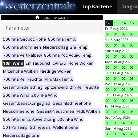
Top Karten
Diagr
Alle Modelle
12
13
14
15
Parameter
Fri 7 Aug 2026
00
01
02
03
500 hPa Geopot. Höhe
850 hPa Temp.
Sat 8 Aug 2026
00
01
02
03
850 hPa Stromlinien
Niederschlag
2m Temp
Sun 9 Aug 2026
700 hPa Vertikalbew
850 hPa Pot. Äquiv. Temp
00
01
02
03
Mon 10 Aug 2026
10m Wind
2m Taupunkt
CAPE/LI
Hohe Wolken
00
01
02
03
Mittelhohe Wolken
Niedrige Wolken
Tue 11 Aug 2026
00
01
02
03
700 hPa Rel. Feuchte
Min/Max Temp.
Wed 12 Aug 2026
Gesamtniederschlag
Spitzenwind
2m Rel. feuchte
00
01
02
03
300 hPa Wind
200 hPa Wind
Thu 13 Aug 2026
00
01
02
03
Gesamtbedeckungsgrad
Gesamtschneehöhe
Fri 14 Aug 2026
Neuschneehöhe
Gesamt-Neuschnee
Mittl. Wolken
00
01
02
03
Sat 15 Aug 2026
850 hPa Temp. Abweichung
500 hPa Wind
00
01
02
03
50 hPa Temp
Schnee/Eis
Wellenhoehe
Sun 16 Aug 2026
00
01
02
03
Niederschlagsform