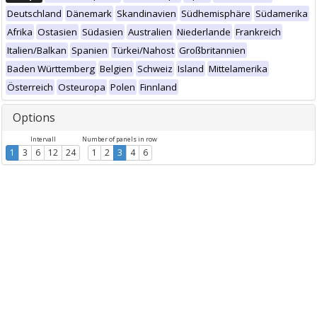
Deutschland
Dänemark
Skandinavien
Südhemisphäre
Südamerika
Afrika
Ostasien
Südasien
Australien
Niederlande
Frankreich
Italien/Balkan
Spanien
Türkei/Nahost
Großbritannien
Baden Württemberg
Belgien
Schweiz
Island
Mittelamerika
Österreich
Osteuropa
Polen
Finnland
Options
Intervall
Number of panels in row
1
3
6
12
24
1
2
3
4
6