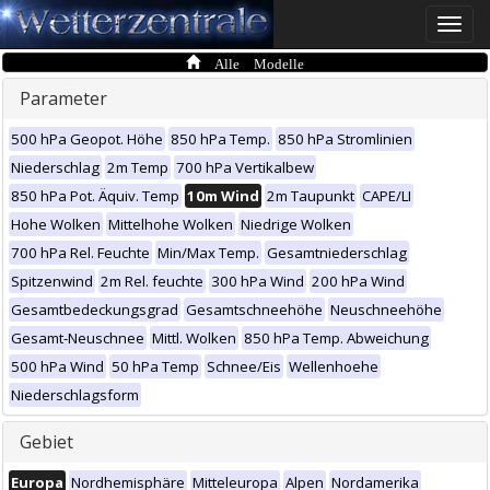
Toggle
naviga
Alle Modelle
Parameter
500 hPa Geopot. Höhe
850 hPa Temp.
850 hPa Stromlinien
Niederschlag
2m Temp
700 hPa Vertikalbew
850 hPa Pot. Äquiv. Temp
10m Wind
2m Taupunkt
CAPE/LI
Hohe Wolken
Mittelhohe Wolken
Niedrige Wolken
700 hPa Rel. Feuchte
Min/Max Temp.
Gesamtniederschlag
Spitzenwind
2m Rel. feuchte
300 hPa Wind
200 hPa Wind
Gesamtbedeckungsgrad
Gesamtschneehöhe
Neuschneehöhe
Gesamt-Neuschnee
Mittl. Wolken
850 hPa Temp. Abweichung
500 hPa Wind
50 hPa Temp
Schnee/Eis
Wellenhoehe
Niederschlagsform
Gebiet
Europa
Nordhemisphäre
Mitteleuropa
Alpen
Nordamerika