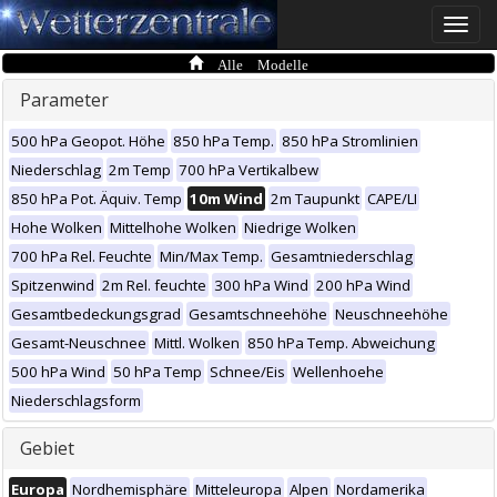
Toggle
naviga
Alle Modelle
Parameter
500 hPa Geopot. Höhe
850 hPa Temp.
850 hPa Stromlinien
Niederschlag
2m Temp
700 hPa Vertikalbew
850 hPa Pot. Äquiv. Temp
10m Wind
2m Taupunkt
CAPE/LI
Hohe Wolken
Mittelhohe Wolken
Niedrige Wolken
700 hPa Rel. Feuchte
Min/Max Temp.
Gesamtniederschlag
Spitzenwind
2m Rel. feuchte
300 hPa Wind
200 hPa Wind
Gesamtbedeckungsgrad
Gesamtschneehöhe
Neuschneehöhe
Gesamt-Neuschnee
Mittl. Wolken
850 hPa Temp. Abweichung
500 hPa Wind
50 hPa Temp
Schnee/Eis
Wellenhoehe
Niederschlagsform
Gebiet
Europa
Nordhemisphäre
Mitteleuropa
Alpen
Nordamerika