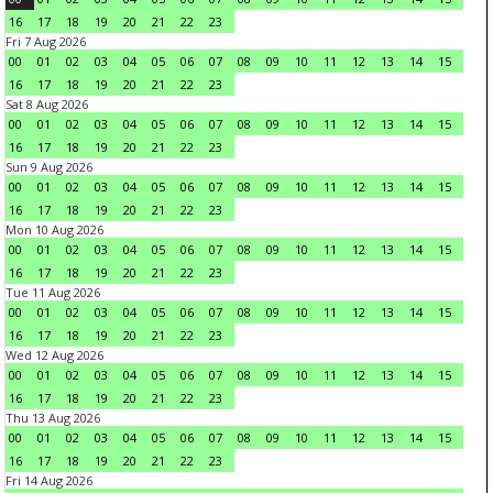
16
17
18
19
20
21
22
23
Fri 7 Aug 2026
00
01
02
03
04
05
06
07
08
09
10
11
12
13
14
15
16
17
18
19
20
21
22
23
Sat 8 Aug 2026
00
01
02
03
04
05
06
07
08
09
10
11
12
13
14
15
16
17
18
19
20
21
22
23
Sun 9 Aug 2026
00
01
02
03
04
05
06
07
08
09
10
11
12
13
14
15
16
17
18
19
20
21
22
23
Mon 10 Aug 2026
00
01
02
03
04
05
06
07
08
09
10
11
12
13
14
15
16
17
18
19
20
21
22
23
Tue 11 Aug 2026
00
01
02
03
04
05
06
07
08
09
10
11
12
13
14
15
16
17
18
19
20
21
22
23
Wed 12 Aug 2026
00
01
02
03
04
05
06
07
08
09
10
11
12
13
14
15
16
17
18
19
20
21
22
23
Thu 13 Aug 2026
00
01
02
03
04
05
06
07
08
09
10
11
12
13
14
15
16
17
18
19
20
21
22
23
Fri 14 Aug 2026