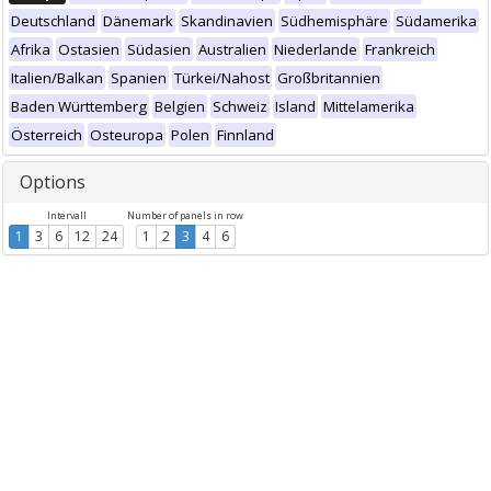
Deutschland
Dänemark
Skandinavien
Südhemisphäre
Südamerika
Afrika
Ostasien
Südasien
Australien
Niederlande
Frankreich
Italien/Balkan
Spanien
Türkei/Nahost
Großbritannien
Baden Württemberg
Belgien
Schweiz
Island
Mittelamerika
Österreich
Osteuropa
Polen
Finnland
Options
Intervall
Number of panels in row
1
3
6
12
24
1
2
3
4
6