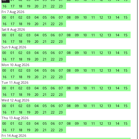
16
17
18
19
20
21
22
23
Fri 7 Aug 2026
00
01
02
03
04
05
06
07
08
09
10
11
12
13
14
15
16
17
18
19
20
21
22
23
Sat 8 Aug 2026
00
01
02
03
04
05
06
07
08
09
10
11
12
13
14
15
16
17
18
19
20
21
22
23
Sun 9 Aug 2026
00
01
02
03
04
05
06
07
08
09
10
11
12
13
14
15
16
17
18
19
20
21
22
23
Mon 10 Aug 2026
00
01
02
03
04
05
06
07
08
09
10
11
12
13
14
15
16
17
18
19
20
21
22
23
Tue 11 Aug 2026
00
01
02
03
04
05
06
07
08
09
10
11
12
13
14
15
16
17
18
19
20
21
22
23
Wed 12 Aug 2026
00
01
02
03
04
05
06
07
08
09
10
11
12
13
14
15
16
17
18
19
20
21
22
23
Thu 13 Aug 2026
00
01
02
03
04
05
06
07
08
09
10
11
12
13
14
15
16
17
18
19
20
21
22
23
Fri 14 Aug 2026