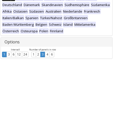
Deutschland
Dänemark
Skandinavien
Südhemisphäre
Südamerika
Afrika
Ostasien
Südasien
Australien
Niederlande
Frankreich
Italien/Balkan
Spanien
Türkei/Nahost
Großbritannien
Baden Württemberg
Belgien
Schweiz
Island
Mittelamerika
Österreich
Osteuropa
Polen
Finnland
Options
Intervall
Number of panels in row
1
3
6
12
24
1
2
3
4
6