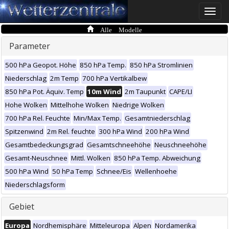
Toggle
naviga
Alle Modelle
Parameter
500 hPa Geopot. Höhe
850 hPa Temp.
850 hPa Stromlinien
Niederschlag
2m Temp
700 hPa Vertikalbew
850 hPa Pot. Äquiv. Temp
10m Wind
2m Taupunkt
CAPE/LI
Hohe Wolken
Mittelhohe Wolken
Niedrige Wolken
700 hPa Rel. Feuchte
Min/Max Temp.
Gesamtniederschlag
Spitzenwind
2m Rel. feuchte
300 hPa Wind
200 hPa Wind
Gesamtbedeckungsgrad
Gesamtschneehöhe
Neuschneehöhe
Gesamt-Neuschnee
Mittl. Wolken
850 hPa Temp. Abweichung
500 hPa Wind
50 hPa Temp
Schnee/Eis
Wellenhoehe
Niederschlagsform
Gebiet
Europa
Nordhemisphäre
Mitteleuropa
Alpen
Nordamerika