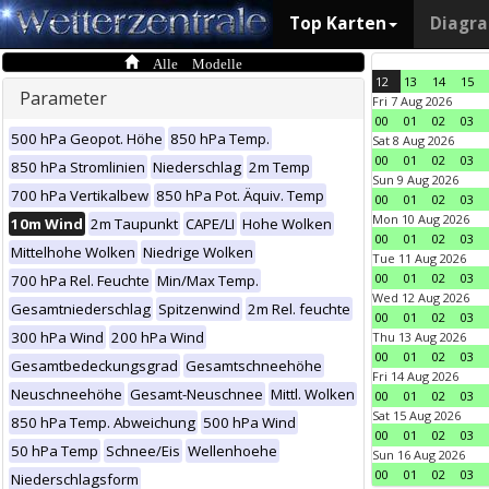
Top Karten
Diagr
Alle Modelle
12
13
14
15
Parameter
Fri 7 Aug 2026
00
01
02
03
500 hPa Geopot. Höhe
850 hPa Temp.
Sat 8 Aug 2026
00
01
02
03
850 hPa Stromlinien
Niederschlag
2m Temp
Sun 9 Aug 2026
700 hPa Vertikalbew
850 hPa Pot. Äquiv. Temp
00
01
02
03
Mon 10 Aug 2026
10m Wind
2m Taupunkt
CAPE/LI
Hohe Wolken
00
01
02
03
Mittelhohe Wolken
Niedrige Wolken
Tue 11 Aug 2026
00
01
02
03
700 hPa Rel. Feuchte
Min/Max Temp.
Wed 12 Aug 2026
Gesamtniederschlag
Spitzenwind
2m Rel. feuchte
00
01
02
03
300 hPa Wind
200 hPa Wind
Thu 13 Aug 2026
00
01
02
03
Gesamtbedeckungsgrad
Gesamtschneehöhe
Fri 14 Aug 2026
Neuschneehöhe
Gesamt-Neuschnee
Mittl. Wolken
00
01
02
03
Sat 15 Aug 2026
850 hPa Temp. Abweichung
500 hPa Wind
00
01
02
03
50 hPa Temp
Schnee/Eis
Wellenhoehe
Sun 16 Aug 2026
00
01
02
03
Niederschlagsform