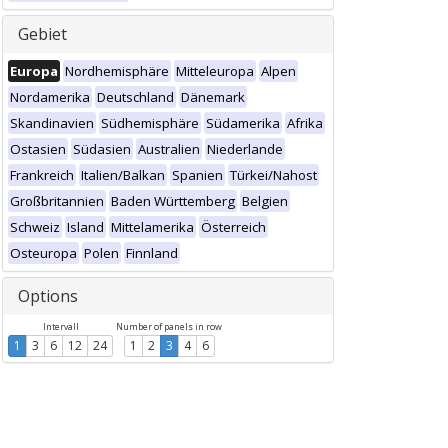
Gebiet
Europa
Nordhemisphäre
Mitteleuropa
Alpen
Nordamerika
Deutschland
Dänemark
Skandinavien
Südhemisphäre
Südamerika
Afrika
Ostasien
Südasien
Australien
Niederlande
Frankreich
Italien/Balkan
Spanien
Türkei/Nahost
Großbritannien
Baden Württemberg
Belgien
Schweiz
Island
Mittelamerika
Österreich
Osteuropa
Polen
Finnland
Options
Intervall
Number of panels in row
1
3
6
12
24
1
2
3
4
6