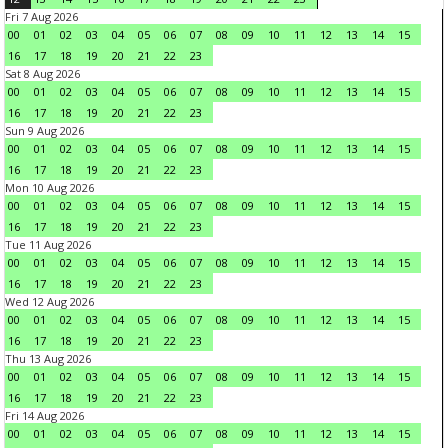
Fri 7 Aug 2026
00
01
02
03
04
05
06
07
08
09
10
11
12
13
14
15
16
17
18
19
20
21
22
23
Sat 8 Aug 2026
00
01
02
03
04
05
06
07
08
09
10
11
12
13
14
15
16
17
18
19
20
21
22
23
Sun 9 Aug 2026
00
01
02
03
04
05
06
07
08
09
10
11
12
13
14
15
16
17
18
19
20
21
22
23
Mon 10 Aug 2026
00
01
02
03
04
05
06
07
08
09
10
11
12
13
14
15
16
17
18
19
20
21
22
23
Tue 11 Aug 2026
00
01
02
03
04
05
06
07
08
09
10
11
12
13
14
15
16
17
18
19
20
21
22
23
Wed 12 Aug 2026
00
01
02
03
04
05
06
07
08
09
10
11
12
13
14
15
16
17
18
19
20
21
22
23
Thu 13 Aug 2026
00
01
02
03
04
05
06
07
08
09
10
11
12
13
14
15
16
17
18
19
20
21
22
23
Fri 14 Aug 2026
00
01
02
03
04
05
06
07
08
09
10
11
12
13
14
15