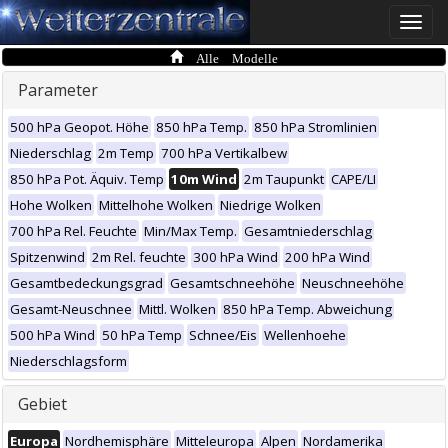
Toggle
naviga
Alle Modelle
Parameter
500 hPa Geopot. Höhe
850 hPa Temp.
850 hPa Stromlinien
Niederschlag
2m Temp
700 hPa Vertikalbew
850 hPa Pot. Äquiv. Temp
10m Wind
2m Taupunkt
CAPE/LI
Hohe Wolken
Mittelhohe Wolken
Niedrige Wolken
700 hPa Rel. Feuchte
Min/Max Temp.
Gesamtniederschlag
Spitzenwind
2m Rel. feuchte
300 hPa Wind
200 hPa Wind
Gesamtbedeckungsgrad
Gesamtschneehöhe
Neuschneehöhe
Gesamt-Neuschnee
Mittl. Wolken
850 hPa Temp. Abweichung
500 hPa Wind
50 hPa Temp
Schnee/Eis
Wellenhoehe
Niederschlagsform
Gebiet
Europa
Nordhemisphäre
Mitteleuropa
Alpen
Nordamerika