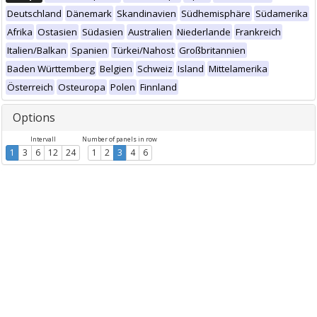
Deutschland
Dänemark
Skandinavien
Südhemisphäre
Südamerika
Afrika
Ostasien
Südasien
Australien
Niederlande
Frankreich
Italien/Balkan
Spanien
Türkei/Nahost
Großbritannien
Baden Württemberg
Belgien
Schweiz
Island
Mittelamerika
Österreich
Osteuropa
Polen
Finnland
Options
Intervall
Number of panels in row
1
3
6
12
24
1
2
3
4
6