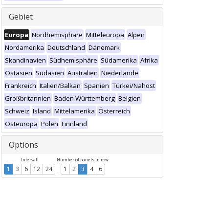
Gebiet
Europa
Nordhemisphäre
Mitteleuropa
Alpen
Nordamerika
Deutschland
Dänemark
Skandinavien
Südhemisphäre
Südamerika
Afrika
Ostasien
Südasien
Australien
Niederlande
Frankreich
Italien/Balkan
Spanien
Türkei/Nahost
Großbritannien
Baden Württemberg
Belgien
Schweiz
Island
Mittelamerika
Österreich
Osteuropa
Polen
Finnland
Options
Intervall
Number of panels in row
1
3
6
12
24
1
2
3
4
6