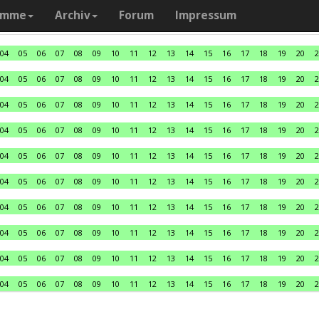
amme
Archiv
Forum
Impressum
04
05
06
07
08
09
10
11
12
13
14
15
16
17
18
19
20
2
04
05
06
07
08
09
10
11
12
13
14
15
16
17
18
19
20
2
04
05
06
07
08
09
10
11
12
13
14
15
16
17
18
19
20
2
04
05
06
07
08
09
10
11
12
13
14
15
16
17
18
19
20
2
04
05
06
07
08
09
10
11
12
13
14
15
16
17
18
19
20
2
04
05
06
07
08
09
10
11
12
13
14
15
16
17
18
19
20
2
04
05
06
07
08
09
10
11
12
13
14
15
16
17
18
19
20
2
04
05
06
07
08
09
10
11
12
13
14
15
16
17
18
19
20
2
04
05
06
07
08
09
10
11
12
13
14
15
16
17
18
19
20
2
04
05
06
07
08
09
10
11
12
13
14
15
16
17
18
19
20
2