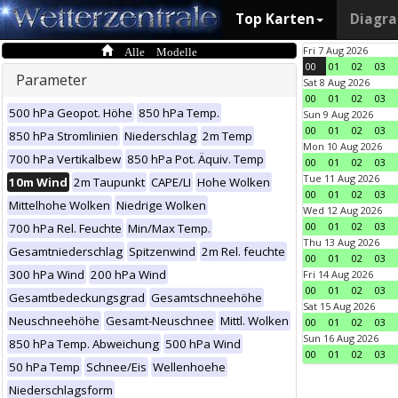
Top Karten
Diagr
Alle Modelle
Fri 7 Aug 2026
00
01
02
03
Parameter
Sat 8 Aug 2026
00
01
02
03
500 hPa Geopot. Höhe
850 hPa Temp.
Sun 9 Aug 2026
00
01
02
03
850 hPa Stromlinien
Niederschlag
2m Temp
Mon 10 Aug 2026
700 hPa Vertikalbew
850 hPa Pot. Äquiv. Temp
00
01
02
03
Tue 11 Aug 2026
10m Wind
2m Taupunkt
CAPE/LI
Hohe Wolken
00
01
02
03
Mittelhohe Wolken
Niedrige Wolken
Wed 12 Aug 2026
00
01
02
03
700 hPa Rel. Feuchte
Min/Max Temp.
Thu 13 Aug 2026
Gesamtniederschlag
Spitzenwind
2m Rel. feuchte
00
01
02
03
300 hPa Wind
200 hPa Wind
Fri 14 Aug 2026
00
01
02
03
Gesamtbedeckungsgrad
Gesamtschneehöhe
Sat 15 Aug 2026
Neuschneehöhe
Gesamt-Neuschnee
Mittl. Wolken
00
01
02
03
Sun 16 Aug 2026
850 hPa Temp. Abweichung
500 hPa Wind
00
01
02
03
50 hPa Temp
Schnee/Eis
Wellenhoehe
Niederschlagsform