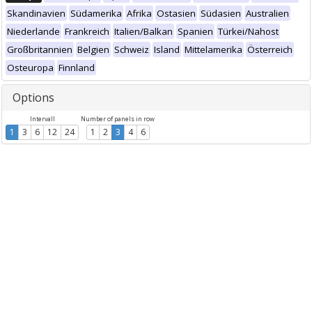
Skandinavien
Südamerika
Afrika
Ostasien
Südasien
Australien
Niederlande
Frankreich
Italien/Balkan
Spanien
Türkei/Nahost
Großbritannien
Belgien
Schweiz
Island
Mittelamerika
Österreich
Osteuropa
Finnland
Options
Intervall
Number of panels in row
1
3
6
12
24
1
2
3
4
6