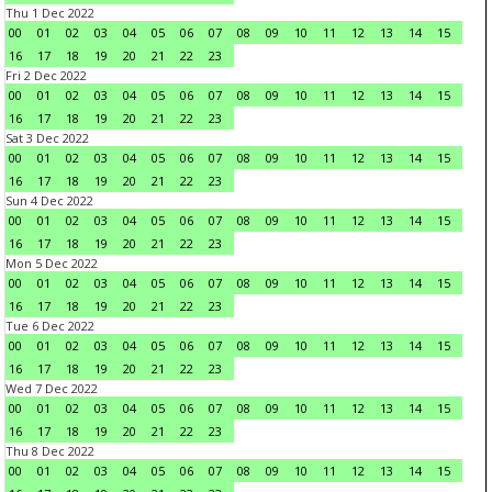
Thu 1 Dec 2022
00
01
02
03
04
05
06
07
08
09
10
11
12
13
14
15
16
17
18
19
20
21
22
23
Fri 2 Dec 2022
00
01
02
03
04
05
06
07
08
09
10
11
12
13
14
15
16
17
18
19
20
21
22
23
Sat 3 Dec 2022
00
01
02
03
04
05
06
07
08
09
10
11
12
13
14
15
16
17
18
19
20
21
22
23
Sun 4 Dec 2022
00
01
02
03
04
05
06
07
08
09
10
11
12
13
14
15
16
17
18
19
20
21
22
23
Mon 5 Dec 2022
00
01
02
03
04
05
06
07
08
09
10
11
12
13
14
15
16
17
18
19
20
21
22
23
Tue 6 Dec 2022
00
01
02
03
04
05
06
07
08
09
10
11
12
13
14
15
16
17
18
19
20
21
22
23
Wed 7 Dec 2022
00
01
02
03
04
05
06
07
08
09
10
11
12
13
14
15
16
17
18
19
20
21
22
23
Thu 8 Dec 2022
00
01
02
03
04
05
06
07
08
09
10
11
12
13
14
15