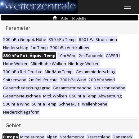
Toggle
naviga
Alle Modelle
Parameter
500 hPa Geopot. Höhe
850 hPa Temp.
850 hPa Stromlinien
Niederschlag
2m Temp
700 hPa Vertikalbew
850 hPa Pot. Äquiv. Temp
10m Wind
2m Taupunkt
CAPE/LI
Hohe Wolken
Mittelhohe Wolken
Niedrige Wolken
700 hPa Rel. Feuchte
Min/Max Temp.
Gesamtniederschlag
Spitzenwind
2m Rel. feuchte
300 hPa Wind
200 hPa Wind
Gesamtbedeckungsgrad
Gesamtschneehöhe
Neuschneehöhe
Gesamt-Neuschnee
Mittl. Wolken
850 hPa Temp. Abweichung
500 hPa Wind
50 hPa Temp
Schnee/Eis
Wellenhoehe
Niederschlagsform
Gebiet
Europa
Mitteleuropa
Alpen
Nordamerika
Deutschland
Dänemark