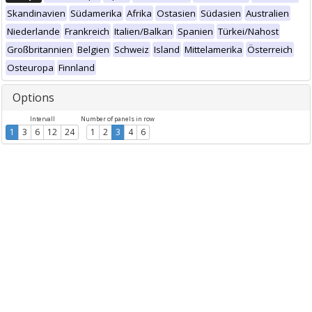
Skandinavien
Südamerika
Afrika
Ostasien
Südasien
Australien
Niederlande
Frankreich
Italien/Balkan
Spanien
Türkei/Nahost
Großbritannien
Belgien
Schweiz
Island
Mittelamerika
Österreich
Osteuropa
Finnland
Options
Intervall
Number of panels in row
1
3
6
12
24
1
2
3
4
6