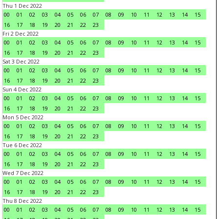
Thu 1 Dec 2022
00
01
02
03
04
05
06
07
08
09
10
11
12
13
14
15
16
17
18
19
20
21
22
23
Fri 2 Dec 2022
00
01
02
03
04
05
06
07
08
09
10
11
12
13
14
15
16
17
18
19
20
21
22
23
Sat 3 Dec 2022
00
01
02
03
04
05
06
07
08
09
10
11
12
13
14
15
16
17
18
19
20
21
22
23
Sun 4 Dec 2022
00
01
02
03
04
05
06
07
08
09
10
11
12
13
14
15
16
17
18
19
20
21
22
23
Mon 5 Dec 2022
00
01
02
03
04
05
06
07
08
09
10
11
12
13
14
15
16
17
18
19
20
21
22
23
Tue 6 Dec 2022
00
01
02
03
04
05
06
07
08
09
10
11
12
13
14
15
16
17
18
19
20
21
22
23
Wed 7 Dec 2022
00
01
02
03
04
05
06
07
08
09
10
11
12
13
14
15
16
17
18
19
20
21
22
23
Thu 8 Dec 2022
00
01
02
03
04
05
06
07
08
09
10
11
12
13
14
15