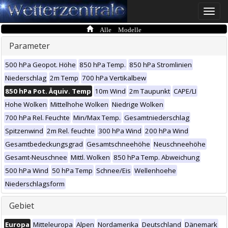
Toggle
naviga
Alle Modelle
Parameter
500 hPa Geopot. Höhe
850 hPa Temp.
850 hPa Stromlinien
Niederschlag
2m Temp
700 hPa Vertikalbew
850 hPa Pot. Äquiv. Temp
10m Wind
2m Taupunkt
CAPE/LI
Hohe Wolken
Mittelhohe Wolken
Niedrige Wolken
700 hPa Rel. Feuchte
Min/Max Temp.
Gesamtniederschlag
Spitzenwind
2m Rel. feuchte
300 hPa Wind
200 hPa Wind
Gesamtbedeckungsgrad
Gesamtschneehöhe
Neuschneehöhe
Gesamt-Neuschnee
Mittl. Wolken
850 hPa Temp. Abweichung
500 hPa Wind
50 hPa Temp
Schnee/Eis
Wellenhoehe
Niederschlagsform
Gebiet
Europa
Mitteleuropa
Alpen
Nordamerika
Deutschland
Dänemark