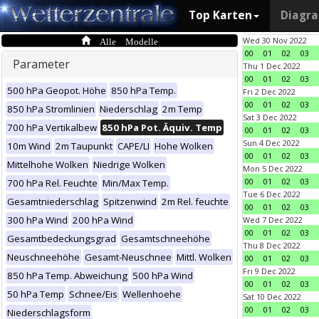
Top Karten
Diagr
Alle Modelle
Wed 30 Nov 2022
00
01
02
03
Parameter
Thu 1 Dec 2022
00
01
02
03
500 hPa Geopot. Höhe
850 hPa Temp.
Fri 2 Dec 2022
00
01
02
03
850 hPa Stromlinien
Niederschlag
2m Temp
Sat 3 Dec 2022
700 hPa Vertikalbew
850 hPa Pot. Äquiv. Temp
00
01
02
03
Sun 4 Dec 2022
10m Wind
2m Taupunkt
CAPE/LI
Hohe Wolken
00
01
02
03
Mittelhohe Wolken
Niedrige Wolken
Mon 5 Dec 2022
00
01
02
03
700 hPa Rel. Feuchte
Min/Max Temp.
Tue 6 Dec 2022
Gesamtniederschlag
Spitzenwind
2m Rel. feuchte
00
01
02
03
300 hPa Wind
200 hPa Wind
Wed 7 Dec 2022
00
01
02
03
Gesamtbedeckungsgrad
Gesamtschneehöhe
Thu 8 Dec 2022
Neuschneehöhe
Gesamt-Neuschnee
Mittl. Wolken
00
01
02
03
Fri 9 Dec 2022
850 hPa Temp. Abweichung
500 hPa Wind
00
01
02
03
50 hPa Temp
Schnee/Eis
Wellenhoehe
Sat 10 Dec 2022
00
01
02
03
Niederschlagsform