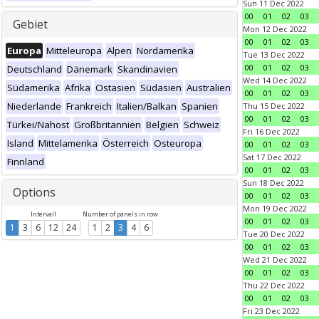
Sun 11 Dec 2022
00
01
02
03
Gebiet
Mon 12 Dec 2022
00
01
02
03
Europa
Mitteleuropa
Alpen
Nordamerika
Tue 13 Dec 2022
00
01
02
03
Deutschland
Dänemark
Skandinavien
Wed 14 Dec 2022
Südamerika
Afrika
Ostasien
Südasien
Australien
00
01
02
03
Niederlande
Frankreich
Italien/Balkan
Spanien
Thu 15 Dec 2022
00
01
02
03
Türkei/Nahost
Großbritannien
Belgien
Schweiz
Fri 16 Dec 2022
Island
Mittelamerika
Österreich
Osteuropa
00
01
02
03
Sat 17 Dec 2022
Finnland
00
01
02
03
Sun 18 Dec 2022
Options
00
01
02
03
Mon 19 Dec 2022
Intervall
Number of panels in row
00
01
02
03
1
3
6
12
24
1
2
3
4
6
Tue 20 Dec 2022
00
01
02
03
Wed 21 Dec 2022
00
01
02
03
Thu 22 Dec 2022
00
01
02
03
Fri 23 Dec 2022