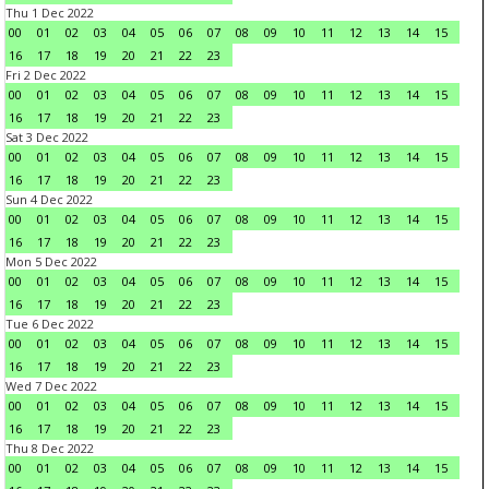
Thu 1 Dec 2022
00
01
02
03
04
05
06
07
08
09
10
11
12
13
14
15
16
17
18
19
20
21
22
23
Fri 2 Dec 2022
00
01
02
03
04
05
06
07
08
09
10
11
12
13
14
15
16
17
18
19
20
21
22
23
Sat 3 Dec 2022
00
01
02
03
04
05
06
07
08
09
10
11
12
13
14
15
16
17
18
19
20
21
22
23
Sun 4 Dec 2022
00
01
02
03
04
05
06
07
08
09
10
11
12
13
14
15
16
17
18
19
20
21
22
23
Mon 5 Dec 2022
00
01
02
03
04
05
06
07
08
09
10
11
12
13
14
15
16
17
18
19
20
21
22
23
Tue 6 Dec 2022
00
01
02
03
04
05
06
07
08
09
10
11
12
13
14
15
16
17
18
19
20
21
22
23
Wed 7 Dec 2022
00
01
02
03
04
05
06
07
08
09
10
11
12
13
14
15
16
17
18
19
20
21
22
23
Thu 8 Dec 2022
00
01
02
03
04
05
06
07
08
09
10
11
12
13
14
15