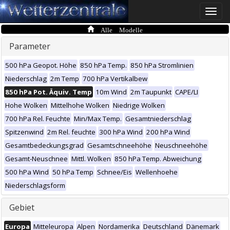
Toggle
naviga
Alle Modelle
Parameter
500 hPa Geopot. Höhe
850 hPa Temp.
850 hPa Stromlinien
Niederschlag
2m Temp
700 hPa Vertikalbew
850 hPa Pot. Äquiv. Temp
10m Wind
2m Taupunkt
CAPE/LI
Hohe Wolken
Mittelhohe Wolken
Niedrige Wolken
700 hPa Rel. Feuchte
Min/Max Temp.
Gesamtniederschlag
Spitzenwind
2m Rel. feuchte
300 hPa Wind
200 hPa Wind
Gesamtbedeckungsgrad
Gesamtschneehöhe
Neuschneehöhe
Gesamt-Neuschnee
Mittl. Wolken
850 hPa Temp. Abweichung
500 hPa Wind
50 hPa Temp
Schnee/Eis
Wellenhoehe
Niederschlagsform
Gebiet
Europa
Mitteleuropa
Alpen
Nordamerika
Deutschland
Dänemark