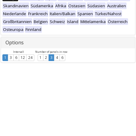
Skandinavien
Südamerika
Afrika
Ostasien
Südasien
Australien
Niederlande
Frankreich
Italien/Balkan
Spanien
Türkei/Nahost
Großbritannien
Belgien
Schweiz
Island
Mittelamerika
Österreich
Osteuropa
Finnland
Options
Intervall
Number of panels in row
1
3
6
12
24
1
2
3
4
6