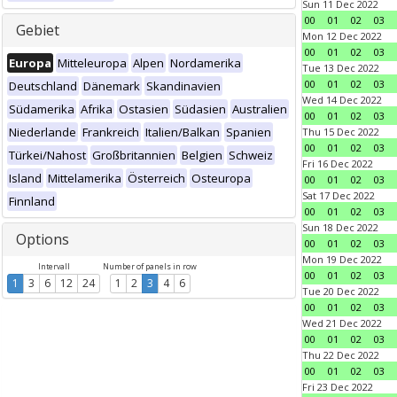
Sun 11 Dec 2022
00
01
02
03
Gebiet
Mon 12 Dec 2022
00
01
02
03
Europa
Mitteleuropa
Alpen
Nordamerika
Tue 13 Dec 2022
00
01
02
03
Deutschland
Dänemark
Skandinavien
Wed 14 Dec 2022
Südamerika
Afrika
Ostasien
Südasien
Australien
00
01
02
03
Niederlande
Frankreich
Italien/Balkan
Spanien
Thu 15 Dec 2022
00
01
02
03
Türkei/Nahost
Großbritannien
Belgien
Schweiz
Fri 16 Dec 2022
Island
Mittelamerika
Österreich
Osteuropa
00
01
02
03
Sat 17 Dec 2022
Finnland
00
01
02
03
Sun 18 Dec 2022
Options
00
01
02
03
Mon 19 Dec 2022
Intervall
Number of panels in row
00
01
02
03
1
3
6
12
24
1
2
3
4
6
Tue 20 Dec 2022
00
01
02
03
Wed 21 Dec 2022
00
01
02
03
Thu 22 Dec 2022
00
01
02
03
Fri 23 Dec 2022