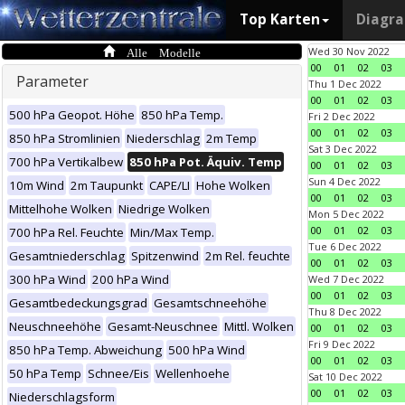
Top Karten
Diagr
Alle Modelle
Wed 30 Nov 2022
00
01
02
03
Parameter
Thu 1 Dec 2022
00
01
02
03
500 hPa Geopot. Höhe
850 hPa Temp.
Fri 2 Dec 2022
00
01
02
03
850 hPa Stromlinien
Niederschlag
2m Temp
Sat 3 Dec 2022
700 hPa Vertikalbew
850 hPa Pot. Äquiv. Temp
00
01
02
03
Sun 4 Dec 2022
10m Wind
2m Taupunkt
CAPE/LI
Hohe Wolken
00
01
02
03
Mittelhohe Wolken
Niedrige Wolken
Mon 5 Dec 2022
00
01
02
03
700 hPa Rel. Feuchte
Min/Max Temp.
Tue 6 Dec 2022
Gesamtniederschlag
Spitzenwind
2m Rel. feuchte
00
01
02
03
300 hPa Wind
200 hPa Wind
Wed 7 Dec 2022
00
01
02
03
Gesamtbedeckungsgrad
Gesamtschneehöhe
Thu 8 Dec 2022
Neuschneehöhe
Gesamt-Neuschnee
Mittl. Wolken
00
01
02
03
Fri 9 Dec 2022
850 hPa Temp. Abweichung
500 hPa Wind
00
01
02
03
50 hPa Temp
Schnee/Eis
Wellenhoehe
Sat 10 Dec 2022
00
01
02
03
Niederschlagsform